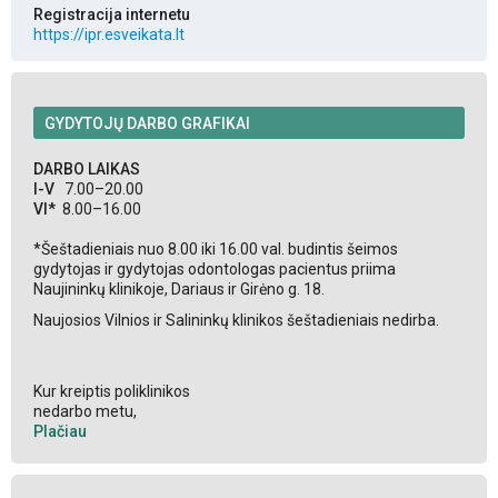
Registracija internetu
https://ipr.esveikata.lt
GYDYTOJŲ DARBO GRAFIKAI
DARBO LAIKAS
I-V
7.00–20.00
VI*
8.00–16.00
*Šeštadieniais nuo 8.00 iki 16.00 val. budintis šeimos
gydytojas ir gydytojas odontologas pacientus priima
Naujininkų klinikoje, Dariaus ir Girėno g. 18.
Naujosios Vilnios ir Salininkų klinikos šeštadieniais nedirba.
Kur kreiptis poliklinikos
nedarbo metu,
Plačiau