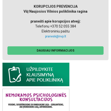
KORUPCIJOS PREVENCIJA
VšĮ Naujosios Vilnios poliklinika ragina
pranešti apie korupcijos atvejį:
Telefonu +370 52 055 384
Elektroniniu paštu
pranesk@nvp.lt
DAUGIAU INFORMACIJOS