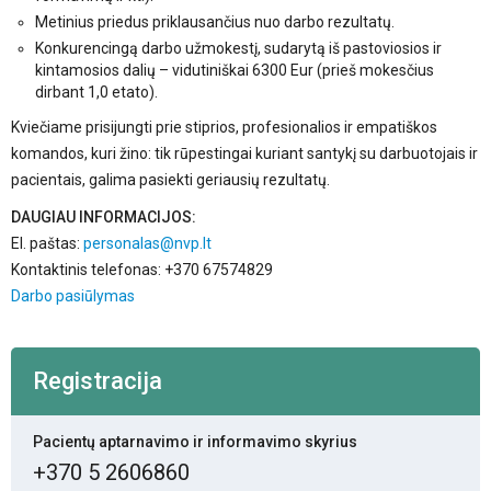
Metinius priedus priklausančius nuo darbo rezultatų.
Konkurencingą darbo užmokestį, sudarytą iš pastoviosios ir
kintamosios dalių – vidutiniškai 6300 Eur (prieš mokesčius
dirbant 1,0 etato).
Kviečiame prisijungti prie stiprios, profesionalios ir empatiškos
komandos, kuri žino: tik rūpestingai kuriant santykį su darbuotojais ir
pacientais, galima pasiekti geriausių rezultatų.
DAUGIAU INFORMACIJOS:
El. paštas:
personalas@nvp.lt
Kontaktinis telefonas: +370 67574829
Darbo pasiūlymas
Registracija
Pacientų aptarnavimo ir informavimo skyrius
+370 5 2606860