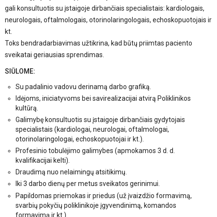
gali konsultuotis su įstaigoje dirbančiais specialistais: kardiologais,
neurologais, oftalmologais, otorinolaringologais, echoskopuotojais ir
kt.
Toks bendradarbiavimas užtikrina, kad būtų priimtas paciento
sveikatai geriausias sprendimas.
SIŪLOME:
Su padalinio vadovu derinamą darbo grafiką.
Idėjoms, iniciatyvoms bei savirealizacijai atvirą Poliklinikos
kultūrą.
Galimybę konsultuotis su įstaigoje dirbančiais gydytojais
specialistais (kardiologai, neurologai, oftalmologai,
otorinolaringologai, echoskopuotojai ir kt.).
Profesinio tobulėjimo galimybes (apmokamos 3 d. d.
kvalifikacijai kelti).
Draudimą nuo nelaimingų atsitikimų.
Iki 3 darbo dienų per metus sveikatos gerinimui.
Papildomas priemokas ir priedus (už įvaizdžio formavimą,
svarbių pokyčių poliklinikoje įgyvendinimą, komandos
formavimą ir kt.).