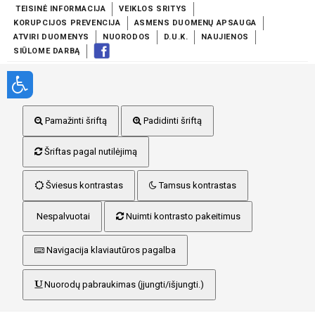
TEISINĖ INFORMACIJA
VEIKLOS SRITYS
KORUPCIJOS PREVENCIJA
ASMENS DUOMENŲ APSAUGA
ATVIRI DUOMENYS
NUORODOS
D.U.K.
NAUJIENOS
SIŪLOME DARBĄ
Pamažinti šriftą
Padidinti šriftą
Šriftas pagal nutilėjimą
Šviesus kontrastas
Tamsus kontrastas
Nespalvuotai
Nuimti kontrasto pakeitimus
Navigacija klaviautūros pagalba
Nuorodų pabraukimas (įjungti/išjungti.)