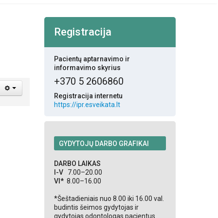
Registracija
Pacientų aptarnavimo ir
informavimo skyrius
+370 5 2606860
Registracija internetu
https://ipr.esveikata.lt
GYDYTOJŲ DARBO GRAFIKAI
DARBO LAIKAS
I-V
7.00–20.00
VI*
8.00–16.00
*Šeštadieniais nuo 8.00 iki 16.00 val.
budintis šeimos gydytojas ir
gydytojas odontologas pacientus