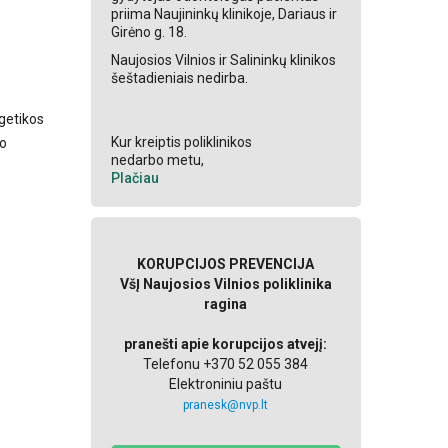
priima Naujininkų klinikoje, Dariaus ir
Girėno g. 18.
Naujosios Vilnios ir Salininkų klinikos
šeštadieniais nedirba.
getikos
Kur kreiptis poliklinikos
vo
nedarbo metu,
Plačiau
KORUPCIJOS PREVENCIJA
VšĮ Naujosios Vilnios poliklinika
ragina
pranešti apie korupcijos atvejį:
Telefonu +370 52 055 384
Elektroniniu paštu
pranesk@nvp.lt