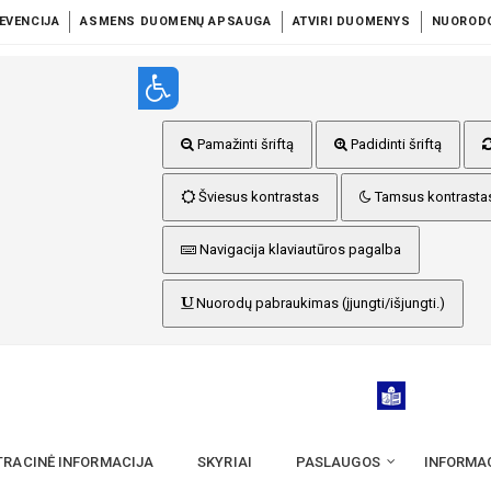
EVENCIJA
ASMENS DUOMENŲ APSAUGA
ATVIRI DUOMENYS
NUOROD
Pamažinti šriftą
Padidinti šriftą
Šviesus kontrastas
Tamsus kontrasta
Navigacija klaviautūros pagalba
Nuorodų pabraukimas (įjungti/išjungti.)
TRACINĖ INFORMACIJA
SKYRIAI
PASLAUGOS
INFORMA