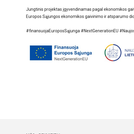
Jungtinis projektas įgyvendinamas pagal ekonomikos gaiv
Europos Sąjungos ekonomikos gaivinimo ir atsparumo di
#finansuojaEuroposSąjunga #NextGenerationEU #Naujos