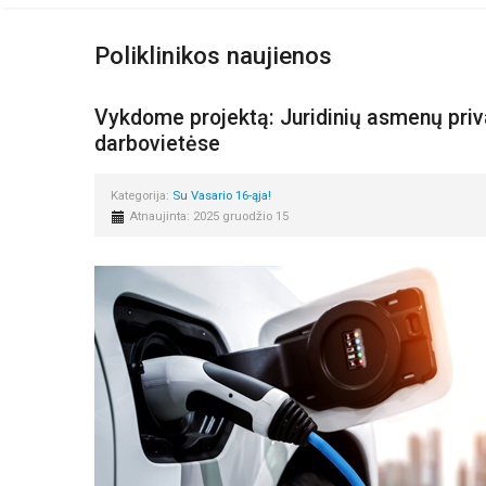
Poliklinikos naujienos
Vykdome projektą: Juridinių asmenų priva
darbovietėse
Kategorija:
Su Vasario 16-ąja!
Atnaujinta: 2025 gruodžio 15