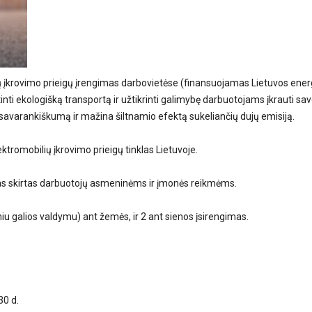
ų įkrovimo prieigų įrengimas darbovietėse (finansuojamas Lietuvos ener
tinti ekologišką transportą ir užtikrinti galimybę darbuotojams įkrauti sa
 savarankiškumą ir mažina šiltnamio efektą sukeliančių dujų emisiją.
tromobilių įkrovimo prieigų tinklas Lietuvoje.
mas skirtas darbuotojų asmeninėms ir įmonės reikmėms.
iu galios valdymu) ant žemės, ir 2 ant sienos įsirengimas.
30 d.