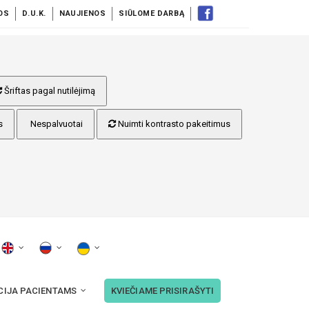
OS
D.U.K.
NAUJIENOS
SIŪLOME DARBĄ
Šriftas pagal nutilėjimą
s
Nespalvuotai
Nuimti kontrasto pakeitimus
CIJA PACIENTAMS
KVIEČIAME PRISIRAŠYTI