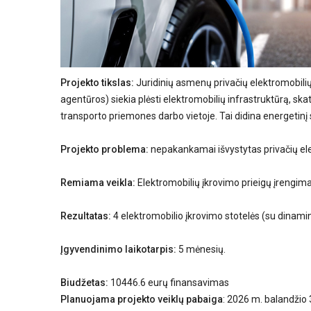
Projekto tikslas:
Juridinių asmenų privačių elektromobili
agentūros) siekia plėsti elektromobilių infrastruktūrą, ska
transporto priemones darbo vietoje. Tai didina energetinį
Projekto problema:
nepakankamai išvystytas privačių elek
Remiama veikla:
Elektromobilių įkrovimo prieigų įrengi
Rezultatas:
4 elektromobilio įkrovimo stotelės (su dinamin
Įgyvendinimo laikotarpis:
5 mėnesių.
Biudžetas:
10446.6 eurų finansavimas
Planuojama projekto veiklų pabaiga
: 2026 m. balandžio 