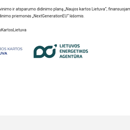
inimo ir atsparumo didinimo planą „Naujos kartos Lietuva“, finansuoja
dinimo priemonės „NextGenerationEU“ lėšomis.
KartosLietuva