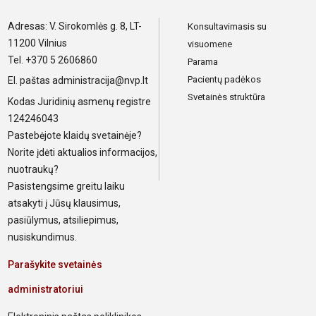
Adresas: V. Sirokomlės g. 8, LT-
Konsultavimasis su
11200 Vilnius
visuomene
Tel. +370 5 2606860
Parama
Pacientų padėkos
El. paštas
administracija@nvp.lt
Svetainės struktūra
Kodas Juridinių asmenų registre
124246043
Pastebėjote klaidų svetainėje?
Norite įdėti aktualios informacijos,
nuotraukų?
Pasistengsime greitu laiku
atsakyti į Jūsų klausimus,
pasiūlymus, atsiliepimus,
nusiskundimus.
Parašykite svetainės
administratoriui