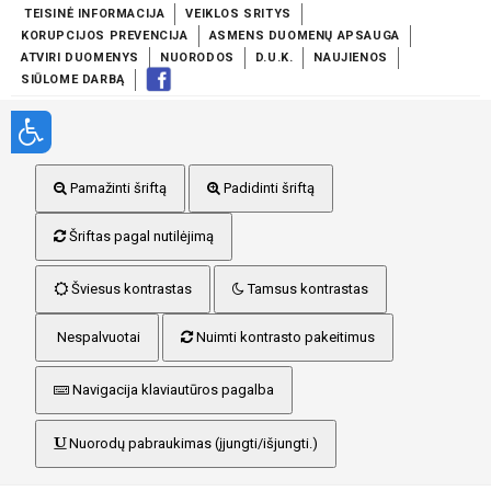
TEISINĖ INFORMACIJA
VEIKLOS SRITYS
KORUPCIJOS PREVENCIJA
ASMENS DUOMENŲ APSAUGA
ATVIRI DUOMENYS
NUORODOS
D.U.K.
NAUJIENOS
SIŪLOME DARBĄ
Pamažinti šriftą
Padidinti šriftą
Šriftas pagal nutilėjimą
Šviesus kontrastas
Tamsus kontrastas
Nespalvuotai
Nuimti kontrasto pakeitimus
Navigacija klaviautūros pagalba
Nuorodų pabraukimas (įjungti/išjungti.)