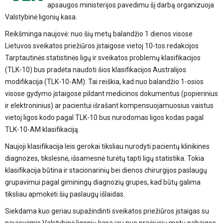
apsaugos ministerijos pavedimu šį darbą organizuoja
Valstybinė ligonių kasa.
Reikšminga naujovė: nuo šių metų balandžio 1 dienos visose
Lietuvos sveikatos priežiūros įstaigose vietoj 10-tos redakcijos
Tarptautinės statistinės ligų ir sveikatos problemų klasifikacijos
(TLK-10) bus pradėta naudoti šios klasifikacijos Australijos
modifikacija (TLK-10-AM). Tai reiškia, kad nuo balandžio 1-osios
visose gydymo įstaigose pildant medicinos dokumentus (popierinius
ir elektroninius) ar pacientui išrašant kompensuojamuosius vaistus
vietoj ligos kodo pagal TLK-10 bus nurodomas ligos kodas pagal
TLK-10-AM klasifikaciją.
Naujoji klasifikacija leis gerokai tiksliau nurodyti pacientų klinikines
diagnozes, tikslesnė, išsamesnė turėtų tapti ligų statistika. Tokia
klasifikacija būtina ir stacionarinių bei dienos chirurgijos paslaugų
grupavimui pagal giminingų diagnozių grupes, kad būtų galima
tiksliau apmokėti šių paslaugų išlaidas.
Siekdama kuo geriau supažindinti sveikatos priežiūros įstaigas su
naujovėmis Valstybinė ligonių kasa jau nuo praėjusių metų pabaigos