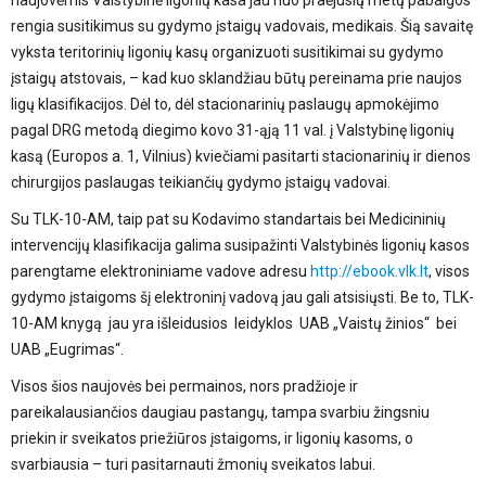
rengia susitikimus su gydymo įstaigų vadovais, medikais. Šią savaitę
vyksta teritorinių ligonių kasų organizuoti susitikimai su gydymo
įstaigų atstovais, – kad kuo sklandžiau būtų pereinama prie naujos
ligų klasifikacijos. Dėl to, dėl stacionarinių paslaugų apmokėjimo
pagal DRG metodą diegimo kovo 31-ąją 11 val. į Valstybinę ligonių
kasą (Europos a. 1, Vilnius) kviečiami pasitarti stacionarinių ir dienos
chirurgijos paslaugas teikiančių gydymo įstaigų vadovai.
Su TLK-10-AM, taip pat su Kodavimo standartais bei Medicininių
intervencijų klasifikacija galima susipažinti Valstybinės ligonių kasos
parengtame elektroniniame vadove adresu
http://ebook.vlk.lt
, visos
gydymo įstaigoms šį elektroninį vadovą jau gali atsisiųsti. Be to, TLK-
10-AM knygą jau yra išleidusios leidyklos UAB „Vaistų žinios“ bei
UAB „Eugrimas“.
Visos šios naujovės bei permainos, nors pradžioje ir
pareikalausiančios daugiau pastangų, tampa svarbiu žingsniu
priekin ir sveikatos priežiūros įstaigoms, ir ligonių kasoms, o
svarbiausia – turi pasitarnauti žmonių sveikatos labui.