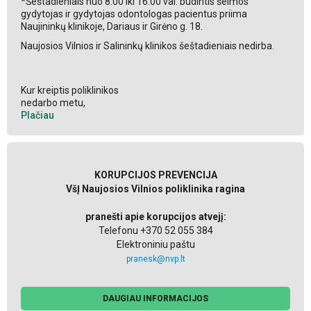
*Šeštadieniais nuo 8.00 iki 16.00 val. budintis šeimos
gydytojas ir gydytojas odontologas pacientus priima
Naujininkų klinikoje, Dariaus ir Girėno g. 18.
Naujosios Vilnios ir Salininkų klinikos šeštadieniais nedirba.
Kur kreiptis poliklinikos
nedarbo metu,
Plačiau
KORUPCIJOS PREVENCIJA
VšĮ Naujosios Vilnios poliklinika ragina
pranešti apie korupcijos atvejį:
Telefonu +370 52 055 384
Elektroniniu paštu
pranesk@nvp.lt
DAUGIAU INFORMACIJOS