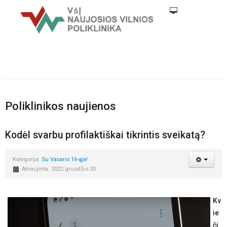
Poliklinikos naujienos
Kodėl svarbu profilaktiškai tikrintis sveikatą?
Kategorija:
Su Vasario 16-ąja!
Atnaujinta: 2022 gruodžio 20
Kv
ie
či