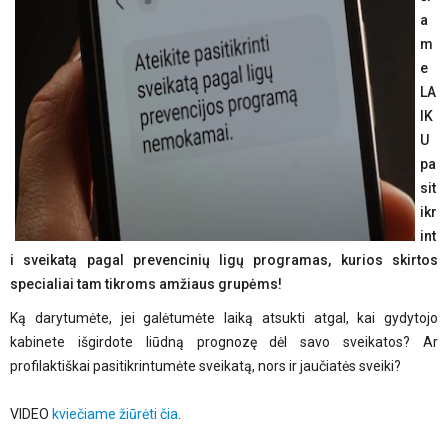
a
m
e
LA
IK
U
pa
sit
ikr
int
i sveikatą pagal prevencinių ligų programas, kurios skirtos
specialiai tam tikroms amžiaus grupėms!
Ką darytumėte, jei galėtumėte laiką atsukti atgal, kai gydytojo
kabinete išgirdote liūdną prognozę dėl savo sveikatos? Ar
profilaktiškai pasitikrintumėte sveikatą, nors ir jaučiatės sveiki?
VIDEO
kviečiame žiūrėti čia
.