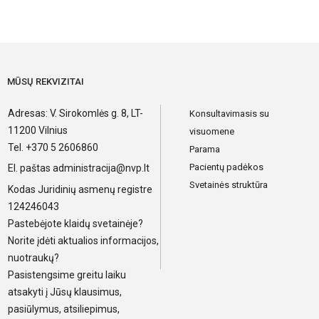
MŪSŲ REKVIZITAI
Adresas: V. Sirokomlės g. 8, LT-
Konsultavimasis su
11200 Vilnius
visuomene
Tel. +370 5 2606860
Parama
Pacientų padėkos
El. paštas
administracija@nvp.lt
Svetainės struktūra
Kodas Juridinių asmenų registre
124246043
Pastebėjote klaidų svetainėje?
Norite įdėti aktualios informacijos,
nuotraukų?
Pasistengsime greitu laiku
atsakyti į Jūsų klausimus,
pasiūlymus, atsiliepimus,