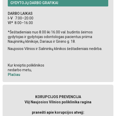
GYDYTOJŲ DARBO GRAFIKAI
DARBO LAIKAS
I-V
7.00–20.00
VI*
8.00–16.00
*Šeštadieniais nuo 8.00 iki 16.00 val. budintis šeimos
gydytojas ir gydytojas odontologas pacientus priima
Naujininkų klinikoje, Dariaus ir Girėno g. 18.
Naujosios Vilnios ir Salininkų klinikos šeštadieniais nedirba.
Kur kreiptis poliklinikos
nedarbo metu,
Plačiau
KORUPCIJOS PREVENCIJA
VšĮ Naujosios Vilnios poliklinika ragina
pranešti apie korupcijos atvejį: