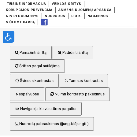
TEISINĖ INFORMACIJA
VEIKLOS SRITYS
KORUPCIJOS PREVENCIJA
ASMENS DUOMENŲ APSAUGA
ATVIRI DUOMENYS
NUORODOS
D.U.K.
NAUJIENOS
SIŪLOME DARBĄ
Pamažinti šriftą
Padidinti šriftą
Šriftas pagal nutilėjimą
Šviesus kontrastas
Tamsus kontrastas
Nespalvuotai
Nuimti kontrasto pakeitimus
Navigacija klaviautūros pagalba
Nuorodų pabraukimas (įjungti/išjungti.)