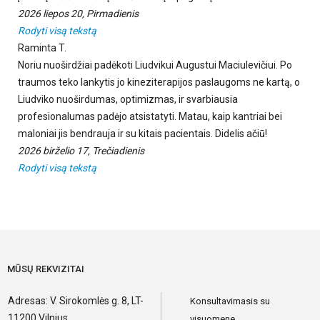
2026 liepos 20, Pirmadienis
Rodyti visą tekstą
Raminta T.
Noriu nuoširdžiai padėkoti Liudvikui Augustui Maciulevičiui. Po
traumos teko lankytis jo kineziterapijos paslaugoms ne kartą, o
Liudviko nuoširdumas, optimizmas, ir svarbiausia
profesionalumas padėjo atsistatyti. Matau, kaip kantriai bei
maloniai jis bendrauja ir su kitais pacientais. Didelis ačiū!
2026 birželio 17, Trečiadienis
Rodyti visą tekstą
MŪSŲ REKVIZITAI
Adresas: V. Sirokomlės g. 8, LT-
Konsultavimasis su
11200 Vilnius
visuomene