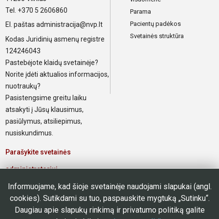
Tel. +370 5 2606860
Parama
Pacientų padėkos
El. paštas
administracija@nvp.lt
Svetainės struktūra
Kodas Juridinių asmenų registre
124246043
Pastebėjote klaidų svetainėje?
Norite įdėti aktualios informacijos,
nuotraukų?
Pasistengsime greitu laiku
atsakyti į Jūsų klausimus,
pasiūlymus, atsiliepimus,
nusiskundimus.
Parašykite svetainės
administratoriui
Informuojame, kad šioje svetainėje naudojami slapukai (angl.
Elektroninis paštas poliklinikos
cookies). Sutikdami su tuo, paspauskite mygtuką „Sutinku“.
darbuotojams
Daugiau apie slapukų rinkimą ir privatumo politiką galite