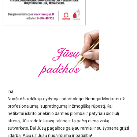
Ina
Nuoširdžiai dėkoju gydytojai odontologei Neringai Morkutei už
profesionalumą, supratingumą ir žmogišką rūpestį. Kai
netikėtai iškrito priekinio danties plomba ir patyriau didžiulį
stresą, Jūs radote laisvą taloną ir tą pačią dieną viską
sutvarkėte. Dėl Jūsų pagalbos galėjau ramiai ir su šypsena grįžti
į darbą. Ačiū už Jūsų nuoširdumą ir pagalbą!