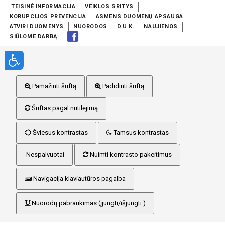
TEISINĖ INFORMACIJA
VEIKLOS SRITYS
KORUPCIJOS PREVENCIJA
ASMENS DUOMENŲ APSAUGA
ATVIRI DUOMENYS
NUORODOS
D.U.K.
NAUJIENOS
SIŪLOME DARBĄ
Pamažinti šriftą
Padidinti šriftą
Šriftas pagal nutilėjimą
Šviesus kontrastas
Tamsus kontrastas
Nespalvuotai
Nuimti kontrasto pakeitimus
Navigacija klaviautūros pagalba
Nuorodų pabraukimas (įjungti/išjungti.)