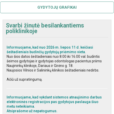
GYDYTOJŲ GRAFIKAI
Svarbi žinutė besilankantiems
poliklinikoje
Informuojame, kad nuo 2026 m. liepos 11 d. keičiasi
šeštadieniais budinčių gydytojų priėmimo vieta.
Nuo šios datos šeštadieniais nuo 8.00 iki 16.00 val. budintis
šeimos gydytojas ir gydytojas odontologas pacientus priims
Naujininkų klinikoje, Dariaus ir Girėno g. 18.
Naujosios Vilnios ir Salininkų klinikos šeštadieniais nedirbs.
Ačiū už supratingumą.
Informuojame, kad vykdant sistemos atnaujinimo darbus
elektroninės registracijos pas gydytojus paslauga šiuo
metu neteikiama.
Atsiprašome už nepatogumus.