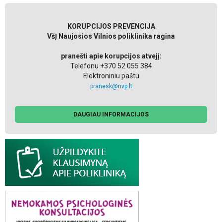
KORUPCIJOS PREVENCIJA
VšĮ Naujosios Vilnios poliklinika ragina
pranešti apie korupcijos atvejį:
Telefonu +370 52 055 384
Elektroniniu paštu
pranesk@nvp.lt
DAUGIAU INFORMACIJOS