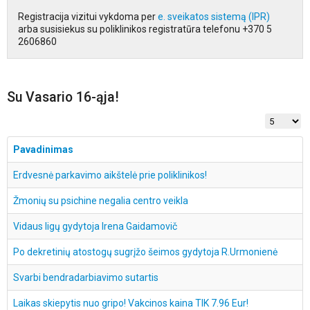
Registracija vizitui vykdoma per
e. sveikatos sistemą (IPR)
arba susisiekus su poliklinikos registratūra telefonu +370 5
2606860
Su Vasario 16-ąja!
Rodyti po
Pavadinimas
Erdvesnė parkavimo aikštelė prie poliklinikos!
Žmonių su psichine negalia centro veikla
Vidaus ligų gydytoja Irena Gaidamovič
Po dekretinių atostogų sugrįžo šeimos gydytoja R.Urmonienė
Svarbi bendradarbiavimo sutartis
Laikas skiepytis nuo gripo! Vakcinos kaina TIK 7.96 Eur!