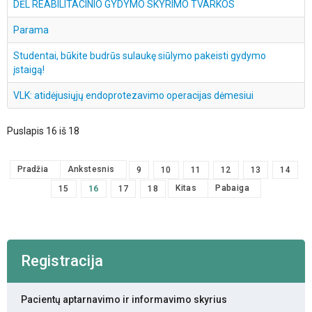
DĖL REABILITACINIO GYDYMO SKYRIMO TVARKOS
Parama
Studentai, būkite budrūs sulaukę siūlymo pakeisti gydymo
įstaigą!
VLK: atidėjusiųjų endoprotezavimo operacijas dėmesiui
Puslapis 16 iš 18
Pradžia
Ankstesnis
9
10
11
12
13
14
Kitas
Pabaiga
15
16
17
18
Registracija
Pacientų aptarnavimo ir informavimo skyrius