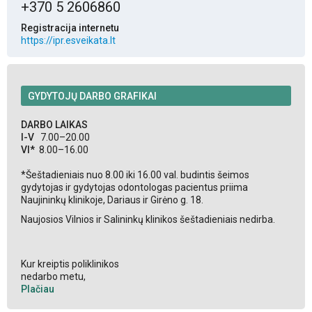
+370 5 2606860
Registracija internetu
https://ipr.esveikata.lt
GYDYTOJŲ DARBO GRAFIKAI
DARBO LAIKAS
I-V
7.00–20.00
VI*
8.00–16.00
*Šeštadieniais nuo 8.00 iki 16.00 val. budintis šeimos
gydytojas ir gydytojas odontologas pacientus priima
Naujininkų klinikoje, Dariaus ir Girėno g. 18.
Naujosios Vilnios ir Salininkų klinikos šeštadieniais nedirba.
Kur kreiptis poliklinikos
nedarbo metu,
Plačiau