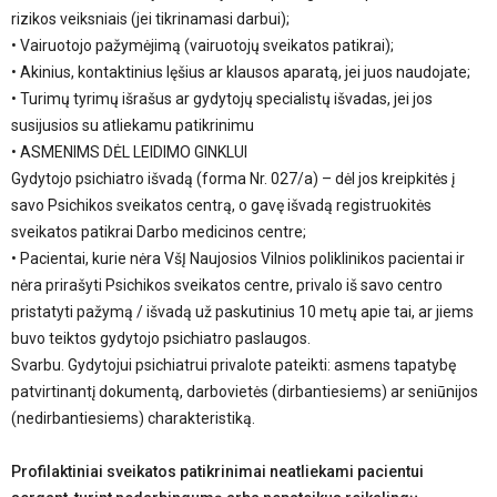
rizikos veiksniais (jei tikrinamasi darbui);
• Vairuotojo pažymėjimą (vairuotojų sveikatos patikrai);
• Akinius, kontaktinius lęšius ar klausos aparatą, jei juos naudojate;
• Turimų tyrimų išrašus ar gydytojų specialistų išvadas, jei jos
susijusios su atliekamu patikrinimu
• ASMENIMS DĖL LEIDIMO GINKLUI
Gydytojo psichiatro išvadą (forma Nr. 027/a) – dėl jos kreipkitės į
savo Psichikos sveikatos centrą, o gavę išvadą registruokitės
sveikatos patikrai Darbo medicinos centre;
• Pacientai, kurie nėra VšĮ Naujosios Vilnios poliklinikos pacientai ir
nėra prirašyti Psichikos sveikatos centre, privalo iš savo centro
pristatyti pažymą / išvadą už paskutinius 10 metų apie tai, ar jiems
buvo teiktos gydytojo psichiatro paslaugos.
Svarbu. Gydytojui psichiatrui privalote pateikti: asmens tapatybę
patvirtinantį dokumentą, darbovietės (dirbantiesiems) ar seniūnijos
(nedirbantiesiems) charakteristiką.
Profilaktiniai sveikatos patikrinimai neatliekami pacientui