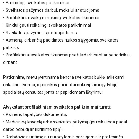
• Vairuotojų sveikatos patikrinimai
• Sveikatos pažymos darbui, mokslui ar studijoms
• Profilaktiniai vaikų ir mokinių sveikatos tikrinimai
• Ginklui gauti reikalingi sveikatos patikrinimai
• Sveikatos pažymos sportuojantiems
• Asmenų, dirbančių padidintos rizikos sąlygomis, sveikatos
patikros
• Profilaktiniai sveikatos tikrinimai prieš įsidarbinant ar periodiškai
dirbant
Patikrinimų metu įvertinama bendra sveikatos būklė, atliekami
reikalingi tyrimai, o prireikus pacientai nukreipiami gydytojų
specialistų konsultacijoms ar papildomam ištyrimui.
Atvykstant profilaktiniam sveikatos patikrinimui turėti:
• Asmens tapatybės dokumentą;
• Medicininę knygelę arba sveikatos pažymą (jei reikalinga pagal
darbo pobūdį ar tikrinimo tipą);
• Darbdavio siuntimą su nurodytomis pareigomis ir profesinės