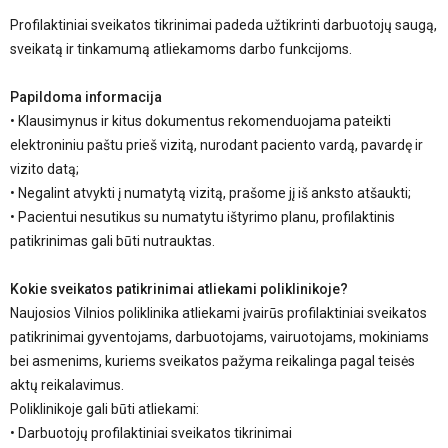
Profilaktiniai sveikatos tikrinimai padeda užtikrinti darbuotojų saugą,
sveikatą ir tinkamumą atliekamoms darbo funkcijoms.
Papildoma informacija
• Klausimynus ir kitus dokumentus rekomenduojama pateikti
elektroniniu paštu prieš vizitą, nurodant paciento vardą, pavardę ir
vizito datą;
• Negalint atvykti į numatytą vizitą, prašome jį iš anksto atšaukti;
• Pacientui nesutikus su numatytu ištyrimo planu, profilaktinis
patikrinimas gali būti nutrauktas.
Kokie sveikatos patikrinimai atliekami poliklinikoje?
Naujosios Vilnios poliklinika atliekami įvairūs profilaktiniai sveikatos
patikrinimai gyventojams, darbuotojams, vairuotojams, mokiniams
bei asmenims, kuriems sveikatos pažyma reikalinga pagal teisės
aktų reikalavimus.
Poliklinikoje gali būti atliekami:
• Darbuotojų profilaktiniai sveikatos tikrinimai