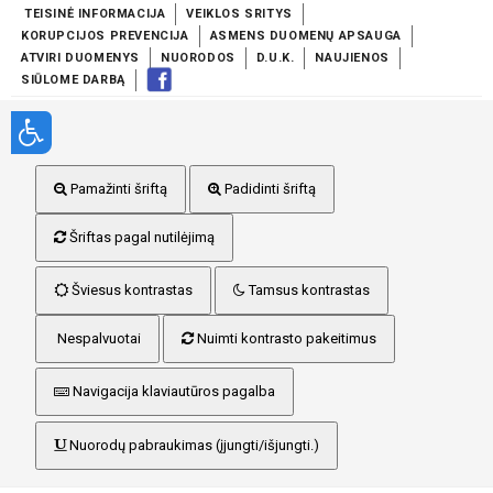
TEISINĖ INFORMACIJA
VEIKLOS SRITYS
KORUPCIJOS PREVENCIJA
ASMENS DUOMENŲ APSAUGA
ATVIRI DUOMENYS
NUORODOS
D.U.K.
NAUJIENOS
SIŪLOME DARBĄ
Pamažinti šriftą
Padidinti šriftą
Šriftas pagal nutilėjimą
Šviesus kontrastas
Tamsus kontrastas
Nespalvuotai
Nuimti kontrasto pakeitimus
Navigacija klaviautūros pagalba
Nuorodų pabraukimas (įjungti/išjungti.)