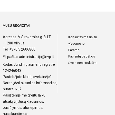
MŪSŲ REKVIZITAI
Adresas: V. Sirokomlės g. 8, LT-
Konsultavimasis su
11200 Vilnius
visuomene
Tel. +370 5 2606860
Parama
Pacientų padėkos
El. paštas
administracija@nvp.lt
Svetainės struktūra
Kodas Juridinių asmenų registre
124246043
Pastebėjote klaidų svetainėje?
Norite įdėti aktualios informacijos,
nuotraukų?
Pasistengsime greitu laiku
atsakyti į Jūsų klausimus,
pasiūlymus, atsiliepimus,
nusiskundimus.