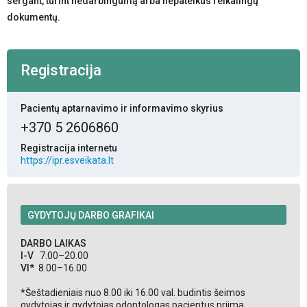
sergant, turint nedarbingumą arba nepateikus reikalingų
dokumentų.
Registracija
Pacientų aptarnavimo ir informavimo skyrius
+370 5 2606860
Registracija internetu
https://ipr.esveikata.lt
GYDYTOJŲ DARBO GRAFIKAI
DARBO LAIKAS
I-V
7.00–20.00
VI*
8.00–16.00
*Šeštadieniais nuo 8.00 iki 16.00 val. budintis šeimos
gydytojas ir gydytojas odontologas pacientus priima