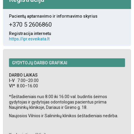
Pacientų aptarnavimo ir informavimo skyrius
+370 5 2606860
Registracija internetu
https://ipr.esveikata.lt
GYDYTOJŲ DARBO GRAFIKAI
DARBO LAIKAS
I-V
7.00–20.00
VI*
8.00–16.00
*Šeštadieniais nuo 8.00 iki 16.00 val. budintis šeimos
gydytojas ir gydytojas odontologas pacientus priima
Naujininkų klinikoje, Dariaus ir Girėno g. 18.
Naujosios Vilnios ir Salininkų klinikos šeštadieniais nedirba.