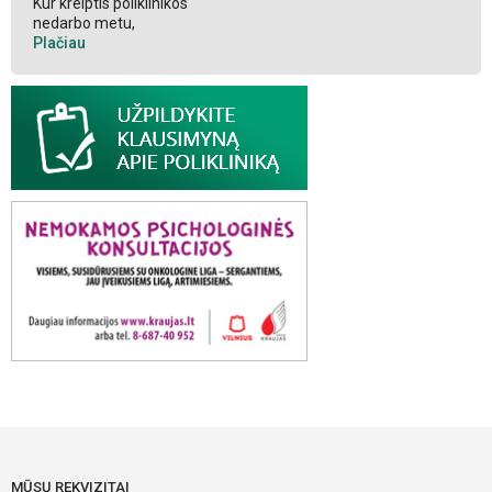
Kur kreiptis poliklinikos
nedarbo metu,
Plačiau
MŪSŲ REKVIZITAI