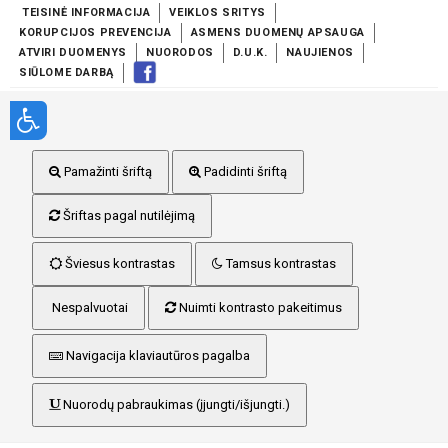
TEISINĖ INFORMACIJA
VEIKLOS SRITYS
KORUPCIJOS PREVENCIJA
ASMENS DUOMENŲ APSAUGA
ATVIRI DUOMENYS
NUORODOS
D.U.K.
NAUJIENOS
SIŪLOME DARBĄ
Pamažinti šriftą
Padidinti šriftą
Šriftas pagal nutilėjimą
Šviesus kontrastas
Tamsus kontrastas
Nespalvuotai
Nuimti kontrasto pakeitimus
Navigacija klaviautūros pagalba
Nuorodų pabraukimas (įjungti/išjungti.)