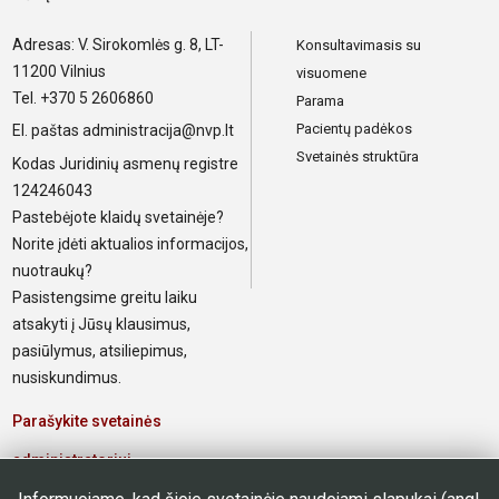
Adresas: V. Sirokomlės g. 8, LT-
Konsultavimasis su
11200 Vilnius
visuomene
Tel. +370 5 2606860
Parama
Pacientų padėkos
El. paštas
administracija@nvp.lt
Svetainės struktūra
Kodas Juridinių asmenų registre
124246043
Pastebėjote klaidų svetainėje?
Norite įdėti aktualios informacijos,
nuotraukų?
Pasistengsime greitu laiku
atsakyti į Jūsų klausimus,
pasiūlymus, atsiliepimus,
nusiskundimus.
Parašykite svetainės
administratoriui