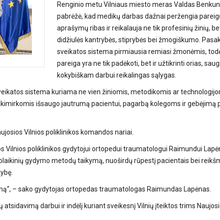
Renginio metu Vilniaus miesto meras Valdas Benku
pabrėžė, kad medikų darbas dažnai peržengia pareig
aprašymų ribas ir reikalauja ne tik profesinių žinių, bet
didžiulės kantrybės, stiprybės bei žmogiškumo. Pasa
sveikatos sistema pirmiausia remiasi žmonėmis, tod
pareiga yra ne tik padėkoti, bet ir užtikrinti orias, saug
kokybiškam darbui reikalingas sąlygas.
sveikatos sistema kuriama ne vien žiniomis, metodikomis ar technologijo
akimirkomis išsaugo jautrumą pacientui, pagarbą kolegoms ir gebėjimą 
ujosios Vilnios poliklinikos komandos nariai.
 Vilnios poliklinikos gydytojui ortopedui traumatologui Raimundui Lapė
uolaikinių gydymo metodų taikymą, nuoširdų rūpestį pacientais bei reik
kybę.
irumą“, – sako gydytojas ortopedas traumatologas Raimundas Lapėnas.
sidavimą darbui ir indėlį kuriant sveikesnį Vilnių įteiktos trims Naujosi