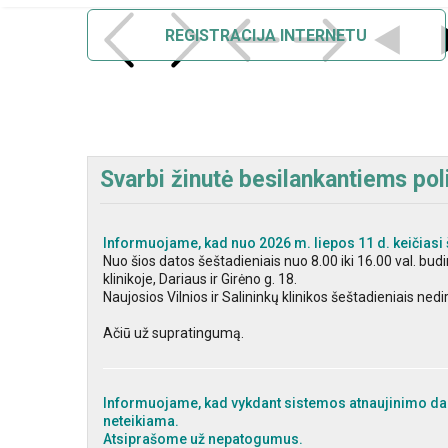
REGISTRACIJA INTERNETU
Svarbi žinutė besilankantiems poli
Informuojame, kad nuo 2026 m. liepos 11 d. keičiasi 
Nuo šios datos šeštadieniais nuo 8.00 iki 16.00 val. bu
klinikoje, Dariaus ir Girėno g. 18.
Naujosios Vilnios ir Salininkų klinikos šeštadieniais nedi
Ačiū už supratingumą.
Informuojame, kad vykdant sistemos atnaujinimo dar
neteikiama.
Atsiprašome už nepatogumus.