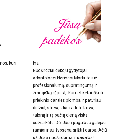
o
Ina
mos, kuri
Nuoširdžiai dėkoju gydytojai
odontologei Neringai Morkutei už
profesionalumą, supratingumą ir
žmogišką rūpestį. Kai netikėtai iškrito
priekinio danties plomba ir patyriau
didžiulį stresą, Jūs radote laisvą
taloną ir tą pačią dieną viską
sutvarkėte. Dėl Jūsų pagalbos galėjau
ramiai ir su šypsena grįžti į darbą. Ačiū
už Jūsų nuoširdumą ir pagalbą!