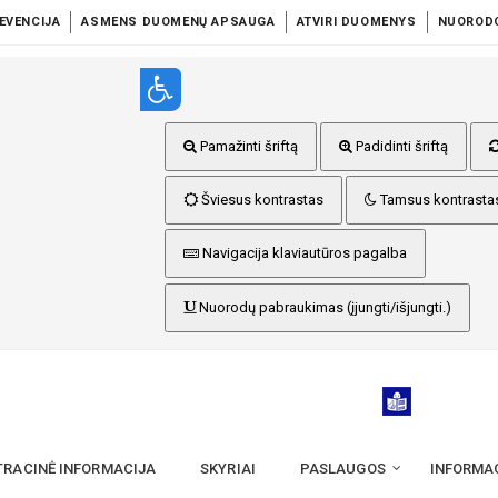
EVENCIJA
ASMENS DUOMENŲ APSAUGA
ATVIRI DUOMENYS
NUOROD
Pamažinti šriftą
Padidinti šriftą
Šviesus kontrastas
Tamsus kontrasta
Navigacija klaviautūros pagalba
Nuorodų pabraukimas (įjungti/išjungti.)
TRACINĖ INFORMACIJA
SKYRIAI
PASLAUGOS
INFORMA