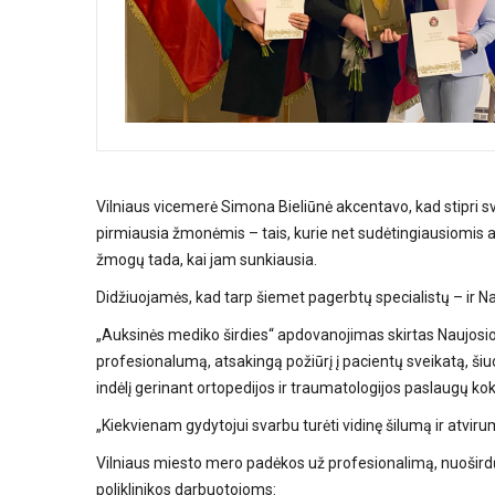
Vilniaus vicemerė Simona Bieliūnė akcentavo, kad stipri 
pirmiausia žmonėmis – tais, kurie net sudėtingiausiomis 
žmogų tada, kai jam sunkiausia.
Didžiuojamės, kad tarp šiemet pagerbtų specialistų – ir Na
„Auksinės mediko širdies“ apdovanojimas skirtas Naujosios
profesionalumą, atsakingą požiūrį į pacientų sveikatą, ši
indėlį gerinant ortopedijos ir traumatologijos paslaugų ko
„Kiekvienam gydytojui svarbu turėti vidinę šilumą ir atv
Vilniaus miesto mero padėkos už profesionalimą, nuoširdų at
poliklinikos darbuotojoms: