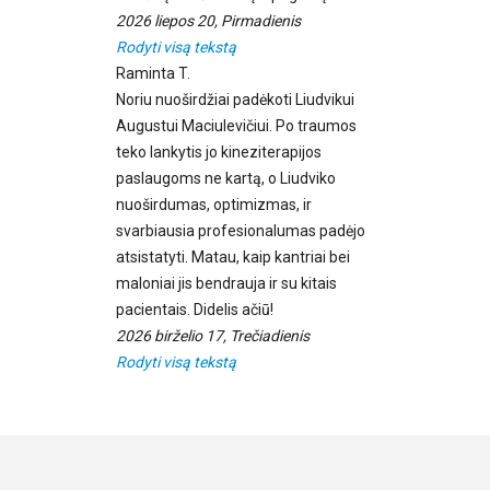
2026 liepos 20, Pirmadienis
Rodyti visą tekstą
Raminta T.
Noriu nuoširdžiai padėkoti Liudvikui
Augustui Maciulevičiui. Po traumos
teko lankytis jo kineziterapijos
paslaugoms ne kartą, o Liudviko
nuoširdumas, optimizmas, ir
svarbiausia profesionalumas padėjo
atsistatyti. Matau, kaip kantriai bei
maloniai jis bendrauja ir su kitais
pacientais. Didelis ačiū!
2026 birželio 17, Trečiadienis
Rodyti visą tekstą