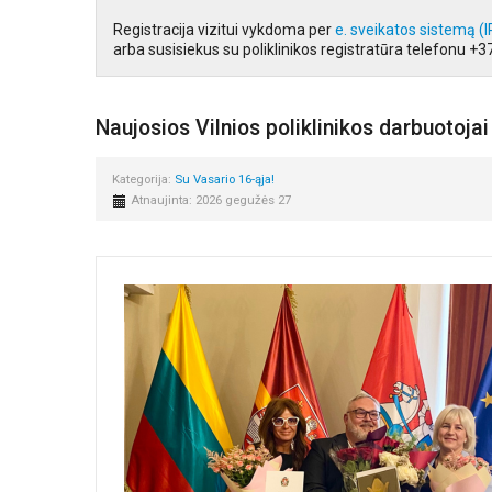
Registracija vizitui vykdoma per
e. sveikatos sistemą (
arba susisiekus su poliklinikos registratūra telefonu +
Naujosios Vilnios poliklinikos darbuotoj
Kategorija:
Su Vasario 16-ąja!
Atnaujinta: 2026 gegužės 27