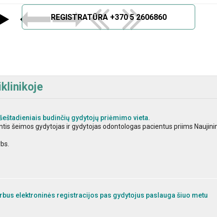
REGISTRATŪRA +370 5 2606860
klinikoje
šeštadieniais budinčių gydytojų priėmimo vieta.
dintis šeimos gydytojas ir gydytojas odontologas pacientus priims Naujini
rbs.
bus elektroninės registracijos pas gydytojus paslauga šiuo metu