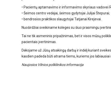
• Pacientų aptarnavimo ir informavimo skyriaus vadovei 
• Šeimos centro vedėjai, šeimos gydytojai Julijai Štepurai;
• bendrosios praktikos slaugytojai Tatjanai Kirejevai.
Nuoširdžiai sveikiname koleges su šiuo prasmingu įvertin
Tai ne tik asmeninis pripažinimas, bet ir visos mūsų pol
pacientais įvertinimas.
Dėkojame už Jūsų atsakingą darbą ir indėlį kuriant sveikesn
kasdien padeda būti atrama tiems, kuriems jos labiausiai r
Naujosios Vilnios poliklinikos informacija