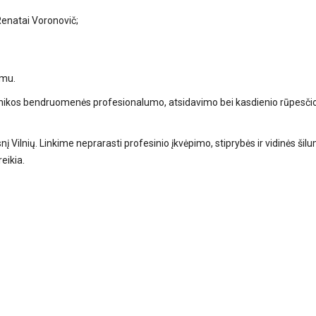
Renatai Voronovič;
imu.
iklinikos bendruomenės profesionalumo, atsidavimo bei kasdienio rūpesči
į Vilnių. Linkime neprarasti profesinio įkvėpimo, stiprybės ir vidinės šilu
eikia.