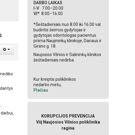
DARBO LAIKAS
I-V
7.00–20.00
VI*
8.00–16.00
*Šeštadieniais nuo 8.00 iki 16.00 val.
budintis šeimos gydytojas ir
s
gydytojas odontologas pacientus
priima Naujininkų klinikoje, Dariaus ir
Girėno g. 18.
Naujosios Vilnios ir Salininkų klinikos
šeštadieniais nedirba.
 mediko
Kur kreiptis poliklinikos
nedarbo metu,
edantys
Plačiau
s
darbui,
KORUPCIJOS PREVENCIJA
VšĮ Naujosios Vilnios poliklinika
ragina