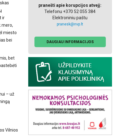
nskas
pranešti apie korupcijos atvejį:
ų
Telefonu +370 52 055 384
Elektroniniu paštu
 ir
pranesk@nvp.lt
k mero,
ėl miesto
ias bei
DAUGIAU INFORMACIJOS
mis, bet
pastebėti
nui – už
šmingą
os Vilnios