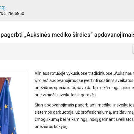
IPR)
370 5 2606860
ai pagerbti „Auksinės mediko širdies“ apdovanojimai
Vilniaus rotušėje vykusiuose tradiciniuose „Auksinės
širdies“ apdovanojimuose įvertinti sostinės sveikatos
priežiūros specialistai, savo darbu reikšmingai prisid
prie vilniečių sveikatos ir gerovės.
Šiais apdovanojimais pagerbiami medikai ir sveikato
sistemos darbuotojai už profesionalumą, atsidavimą 
žmogiškumą bei reikšmingą indėlį gerinant sveikatos
priežiūros kokybę.