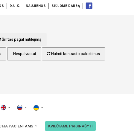
OS
D.U.K.
NAUJIENOS
SIŪLOME DARBĄ
Šriftas pagal nutilėjimą
s
Nespalvuotai
Nuimti kontrasto pakeitimus
CIJA PACIENTAMS
KVIEČIAME PRISIRAŠYTI