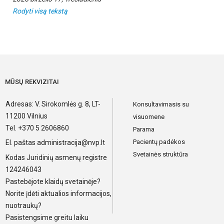
Rodyti visą tekstą
MŪSŲ REKVIZITAI
Adresas: V. Sirokomlės g. 8, LT-
Konsultavimasis su
11200 Vilnius
visuomene
Tel. +370 5 2606860
Parama
Pacientų padėkos
El. paštas
administracija@nvp.lt
Svetainės struktūra
Kodas Juridinių asmenų registre
124246043
Pastebėjote klaidų svetainėje?
Norite įdėti aktualios informacijos,
nuotraukų?
Pasistengsime greitu laiku