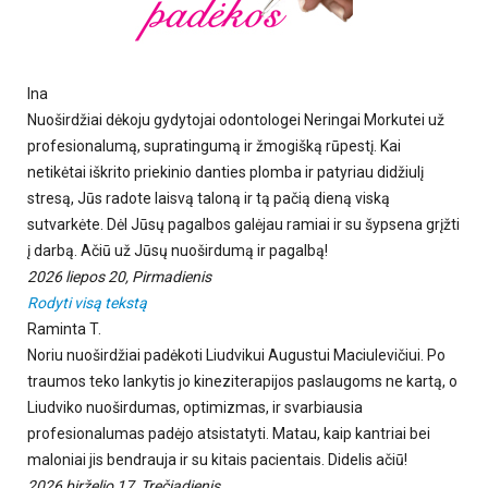
Ina
Nuoširdžiai dėkoju gydytojai odontologei Neringai Morkutei už
profesionalumą, supratingumą ir žmogišką rūpestį. Kai
netikėtai iškrito priekinio danties plomba ir patyriau didžiulį
stresą, Jūs radote laisvą taloną ir tą pačią dieną viską
sutvarkėte. Dėl Jūsų pagalbos galėjau ramiai ir su šypsena grįžti
į darbą. Ačiū už Jūsų nuoširdumą ir pagalbą!
2026 liepos 20, Pirmadienis
Rodyti visą tekstą
Raminta T.
Noriu nuoširdžiai padėkoti Liudvikui Augustui Maciulevičiui. Po
traumos teko lankytis jo kineziterapijos paslaugoms ne kartą, o
Liudviko nuoširdumas, optimizmas, ir svarbiausia
profesionalumas padėjo atsistatyti. Matau, kaip kantriai bei
maloniai jis bendrauja ir su kitais pacientais. Didelis ačiū!
2026 birželio 17, Trečiadienis