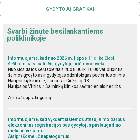
GYDYTOJŲ GRAFIKAI
Svarbi žinutė besilankantiems
poliklinikoje
Informuojame, kad nuo 2026 m. liepos 11 d. keičiasi
šeštadieniais budinčių gydytojų priėmimo vieta.
Nuo šios datos šeštadieniais nuo 8.00 iki 16.00 val. budintis
šeimos gydytojas ir gydytojas odontologas pacientus priims
Naujininkų klinikoje, Dariaus ir Girėno g. 18.
Naujosios Vilnios ir Salininkų klinikos šeštadieniais nedirbs.
Ačiū už supratingumą.
Informuojame, kad vykdant sistemos atnaujinimo darbus
elektroninės registracijos pas gydytojus paslauga šiuo
metu neteikiama.
Atsiprašome už nepatogumus.