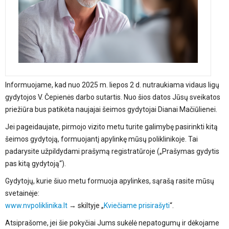
Informuojame, kad nuo 2025 m. liepos 2 d. nutraukiama vidaus ligų
gydytojos V. Čepienės darbo sutartis. Nuo šios datos Jūsų sveikatos
priežiūra bus patikėta naujajai šeimos gydytojai Dianai Mačiūlienei.
Jei pageidaujate, pirmojo vizito metu turite galimybę pasirinkti kitą
šeimos gydytoją, formuojantį apylinkę mūsų poliklinikoje. Tai
padarysite užpildydami prašymą registratūroje („Prašymas gydytis
pas kitą gydytoją“).
Gydytojų, kurie šiuo metu formuoja apylinkes, sąrašą rasite mūsų
svetainėje:
www.nvpoliklinika.lt
→ skiltyje „
Kviečiame prisirašyti
“.
Atsiprašome, jei šie pokyčiai Jums sukėlė nepatogumų ir dėkojame