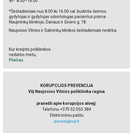
VI*
8.00–16.00
*Šeštadieniais nuo 8.00 iki 16.00 val. budintis šeimos
gydytojas ir gydytojas odontologas pacientus priima
Naujininkų klinikoje, Dariaus ir Girėno g. 18.
Naujosios Vilnios ir Salininkų klinikos šeštadieniais nedirba.
Kur kreiptis poliklinikos
nedarbo metu,
Plačiau
KORUPCIJOS PREVENCIJA
VšĮ Naujosios Vilnios poliklinika ragina
pranešti apie korupcijos atvejį:
Telefonu +370 52 055 384
Elektroniniu paštu
pranesk@nvp.lt