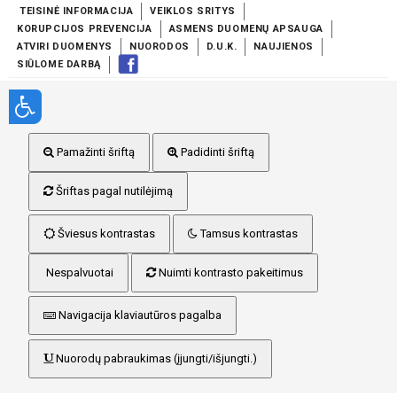
TEISINĖ INFORMACIJA
VEIKLOS SRITYS
KORUPCIJOS PREVENCIJA
ASMENS DUOMENŲ APSAUGA
ATVIRI DUOMENYS
NUORODOS
D.U.K.
NAUJIENOS
SIŪLOME DARBĄ
Pamažinti šriftą
Padidinti šriftą
Šriftas pagal nutilėjimą
Šviesus kontrastas
Tamsus kontrastas
Nespalvuotai
Nuimti kontrasto pakeitimus
Navigacija klaviautūros pagalba
Nuorodų pabraukimas (įjungti/išjungti.)