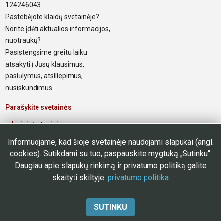
124246043
Pastebėjote klaidų svetainėje?
Norite įdėti aktualios informacijos,
nuotraukų?
Pasistengsime greitu laiku
atsakyti į Jūsų klausimus,
pasiūlymus, atsiliepimus,
nusiskundimus.
Parašykite svetainės
administratoriui
Informuojame, kad šioje svetainėje naudojami slapukai (angl.
Elektroninis paštas poliklinikos
cookies). Sutikdami su tuo, paspauskite mygtuką „Sutinku“.
darbuotojams
Daugiau apie slapukų rinkimą ir privatumo politiką galite
skaityti skiltyje:
privatumo politika
SUTINKU
© 2023 m. VšĮ Naujosios Vilnios poliklinika
Aukštyn