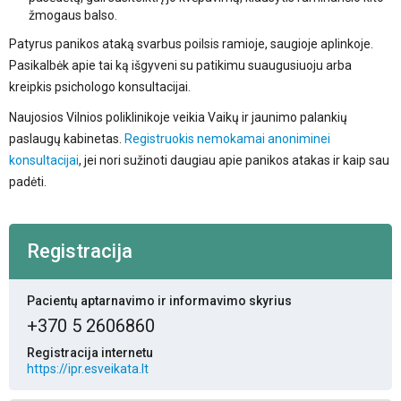
žmogaus balso.
Patyrus panikos ataką svarbus poilsis ramioje, saugioje aplinkoje.
Pasikalbėk apie tai ką išgyveni su patikimu suaugusiuoju arba
kreipkis psichologo konsultacijai.
Naujosios Vilnios poliklinikoje veikia Vaikų ir jaunimo palankių
paslaugų kabinetas.
Registruokis nemokamai anoniminei
konsultacijai
, jei nori sužinoti daugiau apie panikos atakas ir kaip sau
padėti.
Registracija
Pacientų aptarnavimo ir informavimo skyrius
+370 5 2606860
Registracija internetu
https://ipr.esveikata.lt