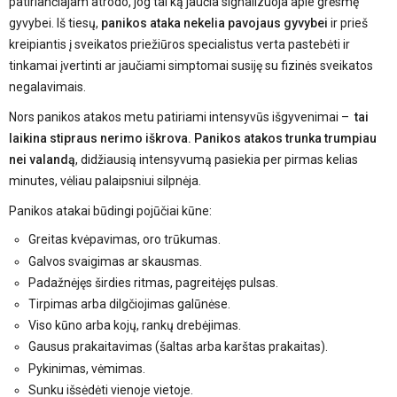
patiriančiajam atrodo, jog tai ką jaučia signalizuoja apie grėsmę
gyvybei. Iš tiesų,
panikos ataka nekelia pavojaus gyvybei
ir prieš
kreipiantis į sveikatos priežiūros specialistus verta pastebėti ir
tinkamai įvertinti ar jaučiami simptomai susiję su fizinės sveikatos
negalavimais.
Nors panikos atakos metu patiriami intensyvūs išgyvenimai –
tai
laikina stipraus nerimo iškrova.
Panikos atakos trunka trumpiau
nei valandą
, didžiausią intensyvumą pasiekia per pirmas kelias
minutes, vėliau palaipsniui silpnėja.
Panikos atakai būdingi pojūčiai kūne:
Greitas kvėpavimas, oro trūkumas.
Galvos svaigimas ar skausmas.
Padažnėjęs širdies ritmas, pagreitėjęs pulsas.
Tirpimas arba dilgčiojimas galūnėse.
Viso kūno arba kojų, rankų drebėjimas.
Gausus prakaitavimas (šaltas arba karštas prakaitas).
Pykinimas, vėmimas.
Sunku išsėdėti vienoje vietoje.