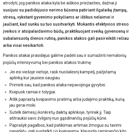
atrodyti, jog panikos ataka kyla be aiškios priežasties, dažnai ji
susijusi su padidėjusio nerimo būsena patiriant ilgalaikę įtampą,
stresą, vykstant gyvenimo pokyčiams ar ištikus nelaimei ir
jaučiant, kad sunku su tuo susitvarkyti. Mokantis efektyvios streso
įveikos ir atsipalaidavimo būdų, praktikuojant sveiką gyvenseną ir
subalansuotą dienos rutiną, panikos atakos gali pasireikšti rečiau
arba visai nesikartoti.
Panikos atakai prasidėjus galime padėti sau ir sumažinti nemalonių
pojūčių intensyvumą bei panikos atakos trukmę:
Jei esi viešoje vietoje, rask nuošalesnį kampelį, pažįstamą
aplinką kur jausiesi saugiau.
Primink sau, kad panikos ataka nepavojinga gyvybei.
Kvėpuok ramiai ir tolygiai.
Atlik paprastą kvėpavimo pratimą arba judėjimo praktiką, kurią
jau gerai moki.
Sutelk dėmesį į konkretų daiktą aplinkoje, tyrinėk jį. Taip
atitrauksi savo žvilgsnį nuo gąsdinančių pojūčių kūne.
Paprašyk pagalbos, kad patikimas artimas žmogus su tavimi
pasėdėtų, gali susitelkti į jo kvėpavimą, klausytis raminančio kito