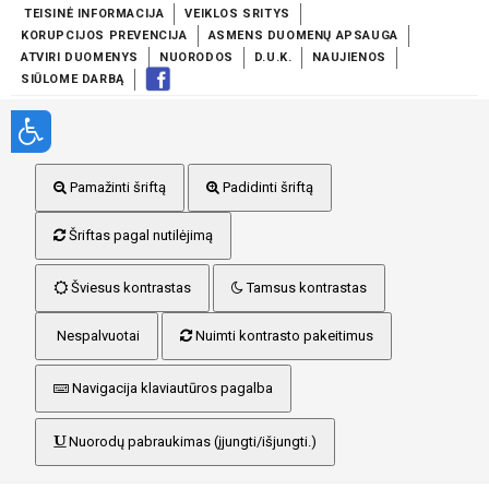
TEISINĖ INFORMACIJA
VEIKLOS SRITYS
KORUPCIJOS PREVENCIJA
ASMENS DUOMENŲ APSAUGA
ATVIRI DUOMENYS
NUORODOS
D.U.K.
NAUJIENOS
SIŪLOME DARBĄ
Pamažinti šriftą
Padidinti šriftą
Šriftas pagal nutilėjimą
Šviesus kontrastas
Tamsus kontrastas
Nespalvuotai
Nuimti kontrasto pakeitimus
Navigacija klaviautūros pagalba
Nuorodų pabraukimas (įjungti/išjungti.)