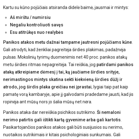
Kartu su kūno pojūčiais atsiranda didelė baimė, jausmai ir mintys:
Aš mirštu / numirsiu
Negaliu kontroliuoti savęs
Esu atitrūkęs nuo realybės
Panikos atakos metu dažnai tampame jautresni pojūčiams kūne
.
Gali atrodyti, kad ženkliai pagreitėja širdies plakimas, padažnėja
pulsas. Mokslinių tyrimų duomenimis net 40 proc. panikos atakų
metu širdies ritmas nepagreitėja. Tai reiškia, jog
patirdami panikos
ataką atkreipiame dėmesį į tai, ką jaučiame širdies srityje,
nerimastingos mintys skatina sekti kiekvieną širdies dūžį ir
atrodo, jog širdis plaka greičiau nei įprastai
, lygiai taip pat kaip
pamatę vorą kambaryje, apie jį galvodami pradedame jausti, kad jis
ropinėja ant mūsų nors jo šalia mūsų net nėra.
Panikos ataka dar nereiškia psichikos sutrikimo.
Ši nemaloni
nerimo patirtis gali ištikti kartą gyvenime arba gali kartotis
.
Pasikartojančios panikos atakos gali būti susijusios su nerimo,
nuotaikos sutrikimais ir kitais psichologiniais sunkumais
.
Gali