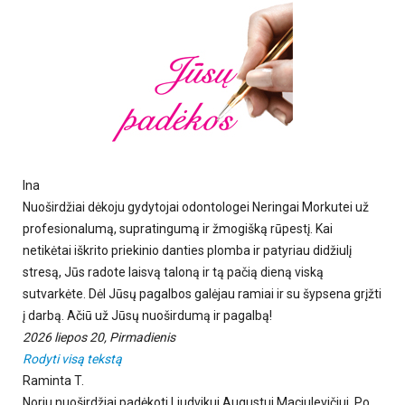
Ina
Nuoširdžiai dėkoju gydytojai odontologei Neringai Morkutei už
profesionalumą, supratingumą ir žmogišką rūpestį. Kai
netikėtai iškrito priekinio danties plomba ir patyriau didžiulį
stresą, Jūs radote laisvą taloną ir tą pačią dieną viską
sutvarkėte. Dėl Jūsų pagalbos galėjau ramiai ir su šypsena grįžti
į darbą. Ačiū už Jūsų nuoširdumą ir pagalbą!
2026 liepos 20, Pirmadienis
Rodyti visą tekstą
Raminta T.
Noriu nuoširdžiai padėkoti Liudvikui Augustui Maciulevičiui. Po