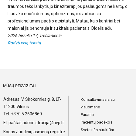
traumos teko lankytis jo kineziterapijos paslaugoms ne kartą, o
Liudviko nuoširdumas, optimizmas, ir svarbiausia
profesionalumas padėjo atsistatyti. Matau, kaip kantriai bei
maloniai jis bendrauja ir su kitais pacientais. Didelis ačiū!
2026 birželio 17, Trečiadienis
Rodyti visą tekstą
MŪSŲ REKVIZITAI
Adresas: V. Sirokomlės g. 8, LT-
Konsultavimasis su
11200 Vilnius
visuomene
Tel. +370 5 2606860
Parama
Pacientų padėkos
El. paštas
administracija@nvp.lt
Svetainės struktūra
Kodas Juridinių asmenų registre