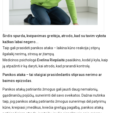
Širdis spurda, kvėpavimas greitėja, atrodo, kad su tavim vyksta
kažkas labai negero...
Taip gali prasidėti panikos ataka – laikina kūno reakcija į stiprų
ilgalaikį nerimą, stresą ar įtampą.
Medicinos psichologė
Evelina Riepšaitė
paaiškino, kodėl ji kyla, kaip
ją atpažinti ir ką daryti, kai atrodo, kad prarandi kontrolę.
Panikos ataka – tai staigiai prasidedantis stipraus nerimo ar
baimės epizodas.
Panikos ataką patiriantis žmogus gali jausti daug nemalonių,
gąsdinančių pojūčių, sunerimti dėl savo sveikatos. Dažnai nutinka
taip, jog panikos ataką patiriantis žmogus sunerimęs dėl patyrimų
kūne, kreipiasi į medikus, kviečia greitąją pagalbą, panikos ataką