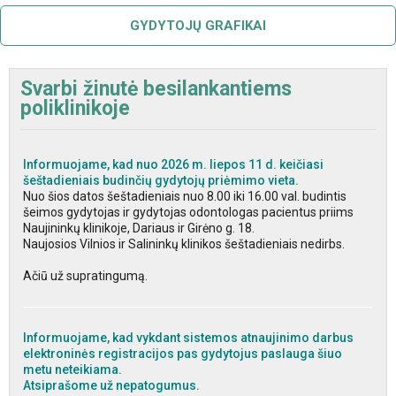
GYDYTOJŲ GRAFIKAI
Svarbi žinutė besilankantiems
poliklinikoje
Informuojame, kad nuo 2026 m. liepos 11 d. keičiasi
šeštadieniais budinčių gydytojų priėmimo vieta.
Nuo šios datos šeštadieniais nuo 8.00 iki 16.00 val. budintis
šeimos gydytojas ir gydytojas odontologas pacientus priims
Naujininkų klinikoje, Dariaus ir Girėno g. 18.
Naujosios Vilnios ir Salininkų klinikos šeštadieniais nedirbs.
Ačiū už supratingumą.
Informuojame, kad vykdant sistemos atnaujinimo darbus
elektroninės registracijos pas gydytojus paslauga šiuo
metu neteikiama.
Atsiprašome už nepatogumus.