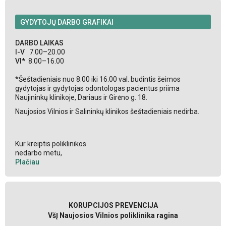
GYDYTOJŲ DARBO GRAFIKAI
DARBO LAIKAS
I-V
7.00–20.00
VI*
8.00–16.00
*Šeštadieniais nuo 8.00 iki 16.00 val. budintis šeimos
gydytojas ir gydytojas odontologas pacientus priima
Naujininkų klinikoje, Dariaus ir Girėno g. 18.
Naujosios Vilnios ir Salininkų klinikos šeštadieniais nedirba.
Kur kreiptis poliklinikos
nedarbo metu,
Plačiau
KORUPCIJOS PREVENCIJA
VšĮ Naujosios Vilnios poliklinika ragina