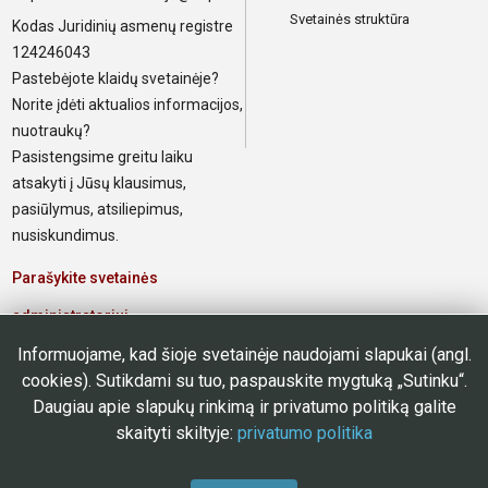
Svetainės struktūra
Kodas Juridinių asmenų registre
124246043
Pastebėjote klaidų svetainėje?
Norite įdėti aktualios informacijos,
nuotraukų?
Pasistengsime greitu laiku
atsakyti į Jūsų klausimus,
pasiūlymus, atsiliepimus,
nusiskundimus.
Parašykite svetainės
administratoriui
Informuojame, kad šioje svetainėje naudojami slapukai (angl.
Elektroninis paštas poliklinikos
cookies). Sutikdami su tuo, paspauskite mygtuką „Sutinku“.
darbuotojams
Daugiau apie slapukų rinkimą ir privatumo politiką galite
skaityti skiltyje:
privatumo politika