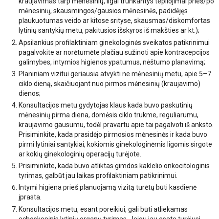
kraujavimas tarp mėnesinių, ilgai trunkantys tepliojimai prieš/po
mėnesinių, skausmingos/gausios mėnesinės, padidėjęs
plaukuotumas veido ar kitose srityse, skausmas/diskomfortas
lytinių santykių metu, pakitusios išskyros iš makšties ar kt.);
Apsilankius profilaktiniam ginekologinės sveikatos patikrinimui
pagalvokite ar norėtumėte plačiau sužinoti apie kontracepcijos
galimybes, intymios higienos ypatumus, nėštumo planavimą;
Planiniam vizitui geriausia atvykti ne mėnesinių metu, apie 5–7
ciklo dieną, skaičiuojant nuo pirmos mėnesinių (kraujavimo)
dienos;
Konsultacijos metu gydytojas klaus kada buvo paskutinių
mėnesinių pirma diena, domėsis ciklo trukme, reguliarumu,
kraujavimo gausumu, todėl pravartu apie tai pagalvoti iš anksto.
Prisiminkite, kada prasidėjo pirmosios mėnesinės ir kada buvo
pirmi lytiniai santykiai, kokiomis ginekologinėmis ligomis sirgote
ar kokių ginekologinių operacijų turėjote.
Prisiminkite, kada buvo atliktas gimdos kaklelio onkocitologinis
tyrimas, galbūt jau laikas profilaktiniam patikrinimui.
Intymi higiena prieš planuojamą vizitą turėtų būti kasdienė
įprasta.
Konsultacijos metu, esant poreikiui, gali būti atliekamas
echoskopinis lytinių organų tyrimas. Jeigu jau esate turėjusi