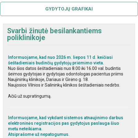
GYDYTOJŲ GRAFIKAI
Svarbi žinutė besilankantiems
poliklinikoje
Informuojame, kad nuo 2026 m. liepos 11 d. keičiasi
šeštadieniais budinčių gydytojų priėmimo vieta.
Nuo šios datos šeštadieniais nuo 8.00 iki 16.00 val. budintis
šeimos gydytojas ir gydytojas odontologas pacientus priims
Naujininkų klinikoje, Dariaus ir Girėno g. 18.
Naujosios Vilnios ir Salininkų klinikos šeštadieniais nedirbs.
Ačiū už supratingumą.
Informuojame, kad vykdant sistemos atnaujinimo darbus
elektroninės registracijos pas gydytojus paslauga šiuo
metu neteikiama.
Atsiprašome už nepatogumus.