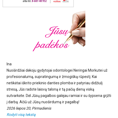
Ina
Nuoširdžiai dėkoju gydytojai odontologei Neringai Morkutei už
profesionalumą, supratingumą ir žmogišką rūpestį. Kai
netikėtai iškrito priekinio danties plomba ir patyriau didžiulį
stresą, Jūs radote laisvą taloną ir tą pačią dieną viską
sutvarkėte. Dėl Jūsų pagalbos galėjau ramiai ir su šypsena grįžti
į darbą. Ačiū už Jūsų nuoširdumą ir pagalbą!
2026 liepos 20, Pirmadienis
Rodyti visą tekstą