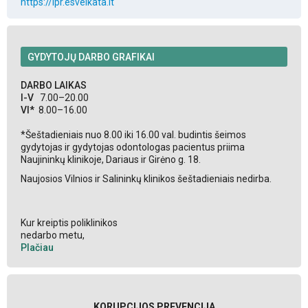
https://ipr.esveikata.lt
GYDYTOJŲ DARBO GRAFIKAI
DARBO LAIKAS
I-V
7.00–20.00
VI*
8.00–16.00
*Šeštadieniais nuo 8.00 iki 16.00 val. budintis šeimos
gydytojas ir gydytojas odontologas pacientus priima
Naujininkų klinikoje, Dariaus ir Girėno g. 18.
Naujosios Vilnios ir Salininkų klinikos šeštadieniais nedirba.
Kur kreiptis poliklinikos
nedarbo metu,
Plačiau
KORUPCIJOS PREVENCIJA