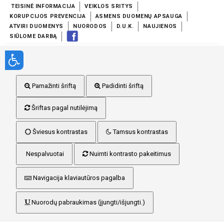
TEISINĖ INFORMACIJA
VEIKLOS SRITYS
KORUPCIJOS PREVENCIJA
ASMENS DUOMENŲ APSAUGA
ATVIRI DUOMENYS
NUORODOS
D.U.K.
NAUJIENOS
SIŪLOME DARBĄ
Pamažinti šriftą
Padidinti šriftą
Šriftas pagal nutilėjimą
Šviesus kontrastas
Tamsus kontrastas
Nespalvuotai
Nuimti kontrasto pakeitimus
Navigacija klaviautūros pagalba
Nuorodų pabraukimas (įjungti/išjungti.)