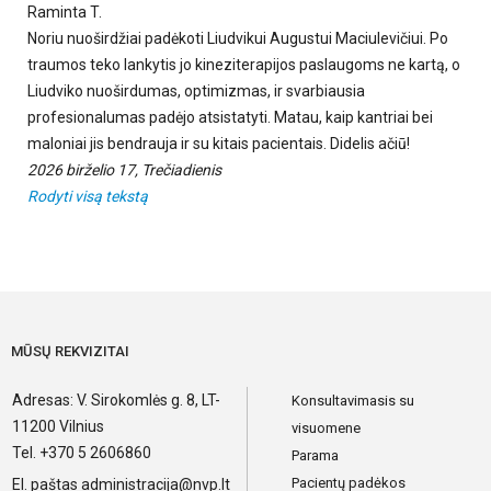
Raminta T.
Noriu nuoširdžiai padėkoti Liudvikui Augustui Maciulevičiui. Po
traumos teko lankytis jo kineziterapijos paslaugoms ne kartą, o
Liudviko nuoširdumas, optimizmas, ir svarbiausia
profesionalumas padėjo atsistatyti. Matau, kaip kantriai bei
maloniai jis bendrauja ir su kitais pacientais. Didelis ačiū!
2026 birželio 17, Trečiadienis
Rodyti visą tekstą
MŪSŲ REKVIZITAI
Adresas: V. Sirokomlės g. 8, LT-
Konsultavimasis su
11200 Vilnius
visuomene
Tel. +370 5 2606860
Parama
Pacientų padėkos
El. paštas
administracija@nvp.lt