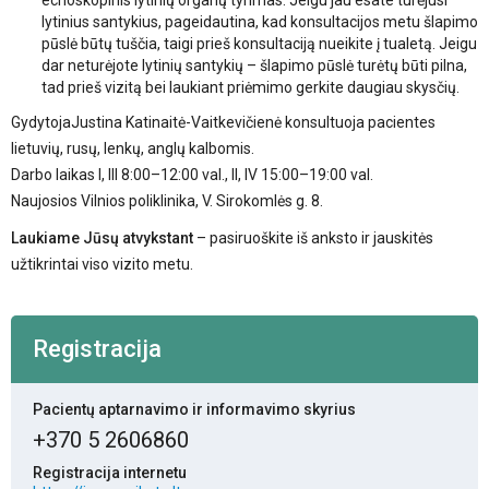
lytinius santykius, pageidautina, kad konsultacijos metu šlapimo
pūslė būtų tuščia, taigi prieš konsultaciją nueikite į tualetą. Jeigu
dar neturėjote lytinių santykių – šlapimo pūslė turėtų būti pilna,
tad prieš vizitą bei laukiant priėmimo gerkite daugiau skysčių.
GydytojaJustina Katinaitė-Vaitkevičienė konsultuoja pacientes
lietuvių, rusų, lenkų, anglų kalbomis.
Darbo laikas I, III 8:00–12:00 val., II, IV 15:00–19:00 val.
Naujosios Vilnios poliklinika, V. Sirokomlės g. 8.
Laukiame Jūsų atvykstant
– pasiruoškite iš anksto ir jauskitės
užtikrintai viso vizito metu.
Registracija
Pacientų aptarnavimo ir informavimo skyrius
+370 5 2606860
Registracija internetu