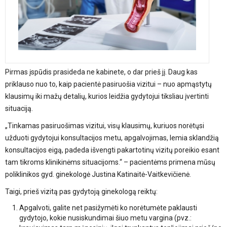
Pirmas įspūdis prasideda ne kabinete, o dar prieš jį. Daug kas
priklauso nuo to, kaip pacientė pasiruošia vizitui – nuo apmąstytų
klausimų iki mažų detalių, kurios leidžia gydytojui tiksliau įvertinti
situaciją.
„Tinkamas pasiruošimas vizitui, visų klausimų, kuriuos norėtųsi
užduoti gydytojui konsultacijos metu, apgalvojimas, lemia sklandžią
konsultacijos eigą, padeda išvengti pakartotinų vizitų poreikio esant
tam tikroms klinikinėms situacijoms.“ – pacientėms primena mūsų
poliklinikos gyd. ginekologė Justina Katinaitė-Vaitkevičienė.
Taigi, prieš vizitą pas gydytoją ginekologą reiktų:
Apgalvoti, galite net pasižymėti ko norėtumėte paklausti
gydytojo, kokie nusiskundimai šiuo metu vargina (pvz.: