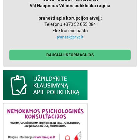
VšĮ Naujosios Vilnios poliklinika ragina
pranešti apie korupcijos atvejį:
Telefonu +370 52 055 384
Elektroniniu paštu
pranesk@nvp.lt
DAUGIAU INFORMACIJOS