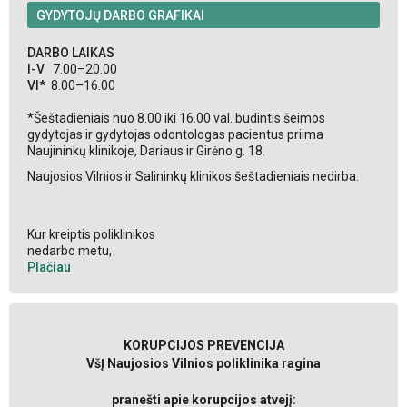
GYDYTOJŲ DARBO GRAFIKAI
DARBO LAIKAS
I-V
7.00–20.00
VI*
8.00–16.00
*Šeštadieniais nuo 8.00 iki 16.00 val. budintis šeimos
gydytojas ir gydytojas odontologas pacientus priima
Naujininkų klinikoje, Dariaus ir Girėno g. 18.
Naujosios Vilnios ir Salininkų klinikos šeštadieniais nedirba.
Kur kreiptis poliklinikos
nedarbo metu,
Plačiau
KORUPCIJOS PREVENCIJA
VšĮ Naujosios Vilnios poliklinika ragina
pranešti apie korupcijos atvejį: