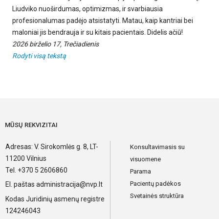
Liudviko nuoširdumas, optimizmas, ir svarbiausia
profesionalumas padėjo atsistatyti. Matau, kaip kantriai bei
maloniai jis bendrauja ir su kitais pacientais. Didelis ačiū!
2026 birželio 17, Trečiadienis
Rodyti visą tekstą
MŪSŲ REKVIZITAI
Adresas: V. Sirokomlės g. 8, LT-
Konsultavimasis su
11200 Vilnius
visuomene
Tel. +370 5 2606860
Parama
Pacientų padėkos
El. paštas
administracija@nvp.lt
Svetainės struktūra
Kodas Juridinių asmenų registre
124246043