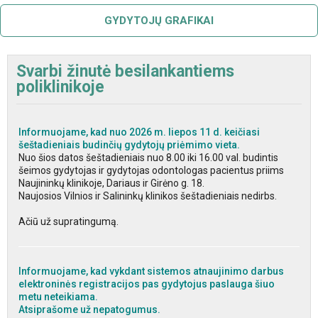
GYDYTOJŲ GRAFIKAI
Svarbi žinutė besilankantiems
poliklinikoje
Informuojame, kad nuo 2026 m. liepos 11 d. keičiasi
šeštadieniais budinčių gydytojų priėmimo vieta.
Nuo šios datos šeštadieniais nuo 8.00 iki 16.00 val. budintis
šeimos gydytojas ir gydytojas odontologas pacientus priims
Naujininkų klinikoje, Dariaus ir Girėno g. 18.
Naujosios Vilnios ir Salininkų klinikos šeštadieniais nedirbs.
Ačiū už supratingumą.
Informuojame, kad vykdant sistemos atnaujinimo darbus
elektroninės registracijos pas gydytojus paslauga šiuo
metu neteikiama.
Atsiprašome už nepatogumus.