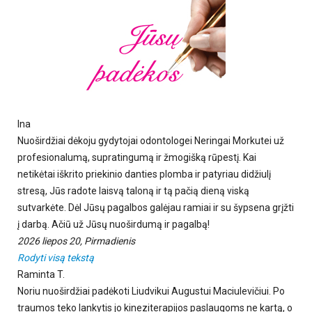
Ina
Nuoširdžiai dėkoju gydytojai odontologei Neringai Morkutei už
profesionalumą, supratingumą ir žmogišką rūpestį. Kai
netikėtai iškrito priekinio danties plomba ir patyriau didžiulį
stresą, Jūs radote laisvą taloną ir tą pačią dieną viską
sutvarkėte. Dėl Jūsų pagalbos galėjau ramiai ir su šypsena grįžti
į darbą. Ačiū už Jūsų nuoširdumą ir pagalbą!
2026 liepos 20, Pirmadienis
Rodyti visą tekstą
Raminta T.
Noriu nuoširdžiai padėkoti Liudvikui Augustui Maciulevičiui. Po
traumos teko lankytis jo kineziterapijos paslaugoms ne kartą, o