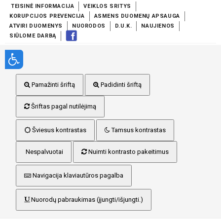
TEISINĖ INFORMACIJA
VEIKLOS SRITYS
KORUPCIJOS PREVENCIJA
ASMENS DUOMENŲ APSAUGA
ATVIRI DUOMENYS
NUORODOS
D.U.K.
NAUJIENOS
SIŪLOME DARBĄ
Pamažinti šriftą
Padidinti šriftą
Šriftas pagal nutilėjimą
Šviesus kontrastas
Tamsus kontrastas
Nespalvuotai
Nuimti kontrasto pakeitimus
Navigacija klaviautūros pagalba
Nuorodų pabraukimas (įjungti/išjungti.)