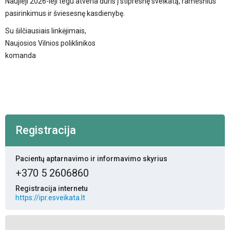
Naujieji 2026-ieji tegu atveria duris į stipresnę sveikatą, ramesnius
pasirinkimus ir šviesesnę kasdienybę.
Su šilčiausiais linkėjimais,
Naujosios Vilnios poliklinikos
komanda
Registracija
Pacientų aptarnavimo ir informavimo skyrius
+370 5 2606860
Registracija internetu
https://ipr.esveikata.lt