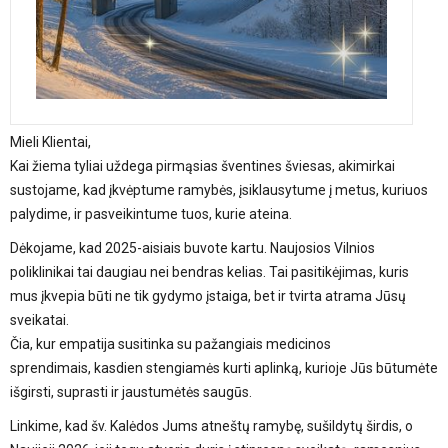
Mieli Klientai,
Kai žiema tyliai uždega pirmąsias šventines šviesas, akimirkai
sustojame, kad įkvėptume ramybės, įsiklausytume į metus, kuriuos
palydime, ir pasveikintume tuos, kurie ateina.
Dėkojame, kad 2025-aisiais buvote kartu. Naujosios Vilnios
poliklinikai tai daugiau nei bendras kelias. Tai pasitikėjimas, kuris
mus įkvepia būti ne tik gydymo įstaiga, bet ir tvirta atrama Jūsų
sveikatai.
Čia, kur empatija susitinka su pažangiais medicinos
sprendimais, kasdien stengiamės kurti aplinką, kurioje Jūs būtumėte
išgirsti, suprasti ir jaustumėtės saugūs.
Linkime, kad šv. Kalėdos Jums atneštų ramybę, sušildytų širdis, o