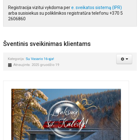
Registracija vizitui vykdoma per
e. sveikatos sistemą (IPR)
arba susisiekus su poliklinikos registratūra telefonu +370 5
2606860
Šventinis sveikinimas klientams
Kategorija:
Su Vasario 16-ąja!
Atnaujinta: 2025 gruodžio 19