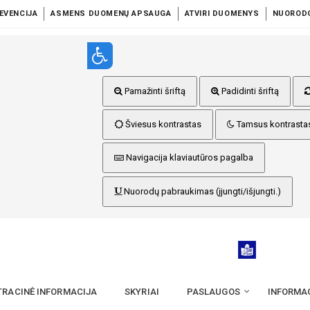
EVENCIJA
ASMENS DUOMENŲ APSAUGA
ATVIRI DUOMENYS
NUOROD
Pamažinti šriftą
Padidinti šriftą
Šviesus kontrastas
Tamsus kontrasta
Navigacija klaviautūros pagalba
Nuorodų pabraukimas (įjungti/išjungti.)
TRACINĖ INFORMACIJA
SKYRIAI
PASLAUGOS
INFORMA