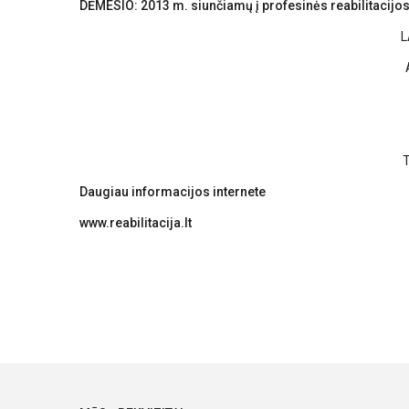
DĖMESIO: 2013 m. siunčiamų į profesinės reabilitacij
L
T
Daugiau informacijos internete
www.reabilitacija.lt