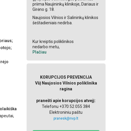
priima Naujininkų klinikoje, Dariaus ir
Girėno g. 18.
Naujosios Vilnios ir Salininkų klinikos
šeštadieniais nedirba.
oriaus;
Kur kreiptis poliklinikos
nedarbo metu,
otojo;
Plačiau
irėjo
KORUPCIJOS PREVENCIJA
VšĮ Naujosios Vilnios poliklinika
ragina
pranešti apie korupcijos atvejį:
Telefonu +370 52 055 384
olaikiška
Elektroniniu paštu
apeutai,
pranesk@nvp.lt