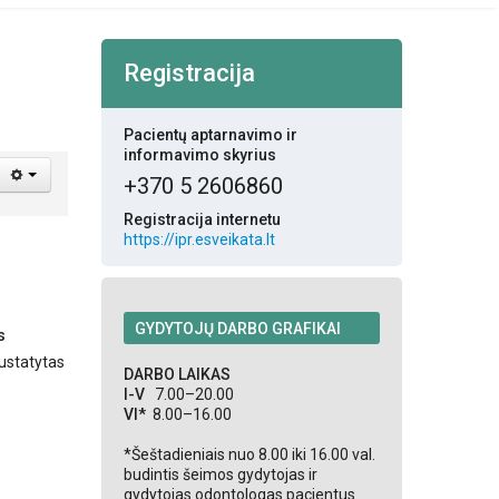
Registracija
Pacientų aptarnavimo ir
informavimo skyrius
+370 5 2606860
Registracija internetu
https://ipr.esveikata.lt
GYDYTOJŲ DARBO GRAFIKAI
s
ustatytas
DARBO LAIKAS
I-V
7.00–20.00
VI*
8.00–16.00
*Šeštadieniais nuo 8.00 iki 16.00 val.
budintis šeimos gydytojas ir
gydytojas odontologas pacientus