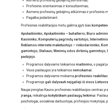
Asmens profesinių gebėjimų įvertinimas;
Profesinis orientavimas ir konsultavimas;
Asmens profesinių gebėjimų atkūrimas ir profesinis
Pagalba įsidarbinant.
Profesinės reabilitacijos metu galima įgyti šias
kompetenc
Apskaitininko; Apskaitininko – buhalterio; Biuro admin
Kasininko; Kompiuterių pagrindų vartotojo; Internetin
Reklamos internete maketuotojo – rinkodarininko; Kompi
gamintojo; Staliaus; Meninių odos dirbinių gamintojo; In
padėjėjo.
Programos dalyviams teikiamos
maitinimo,
o pagal po
Visos paslaugos yra teikiamos
nemokamai.
Programos dalyviams mokama
profesinės reabilitac
Programoje
gali dalyvauti neįgalieji iš visos Lietuvos
Naujai įrengtas Kauno profesinės reabilitacijos centras yr
įranga
, reikalinga
kokybiškam paslaugų teikimui
. Paslau
psichologai, socialiniai darbuotojai, profesijos mokytojai, į