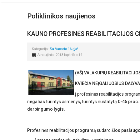
Poliklinikos naujienos
KAUNO PROFESINĖS REABILITACIJOS 
Kategorija:
Su Vasario 16-ąja!
Atnaujinta: 2013 lapkričio 14
(VŠĮ VALAKUPIŲ REABILITACIJO
KVIEČIA NEĮGALIUOSIUS DALY
Į profesinės reabilitacijos progr
negalias
turintys asmenys
,
turintys nustatytą
0-45 proc.
darbingumo lygis.
Profesinės reabilitacijos
programą
sudaro
šios paslaug