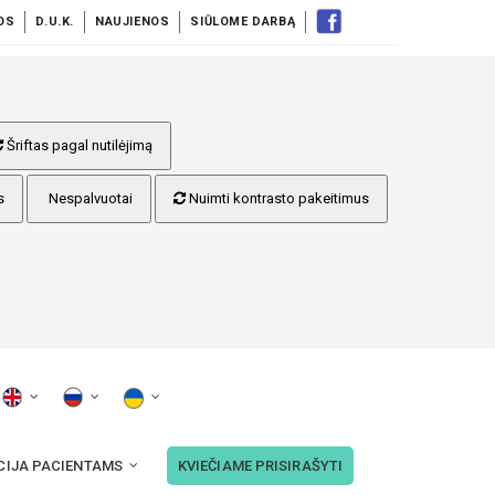
OS
D.U.K.
NAUJIENOS
SIŪLOME DARBĄ
Šriftas pagal nutilėjimą
s
Nespalvuotai
Nuimti kontrasto pakeitimus
CIJA PACIENTAMS
KVIEČIAME PRISIRAŠYTI