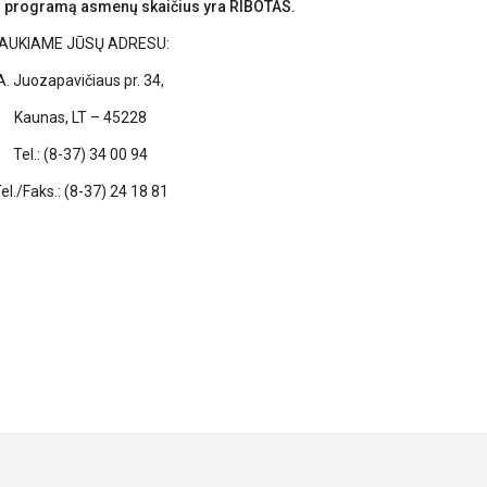
os programą asmenų skaičius yra RIBOTAS.
AUKIAME JŪSŲ ADRESU:
A. Juozapavičiaus pr. 34,
Kaunas, LT – 45228
Tel.: (8-37) 34 00 94
el./Faks.: (8-37) 24 18 81