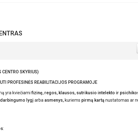
CENTRAS
S CENTRO SKYRIUS)
VAUTI PROFESINĖS REABILITACIJOS PROGRAMOJE
amą yra kviečiami
fizinę, regos, klausos, sutrikusio intelekto ir psichiko
 darbingumo lygį
arba
asmenys,
kuriems
pirmą kartą
nustatomas ar n
os
: