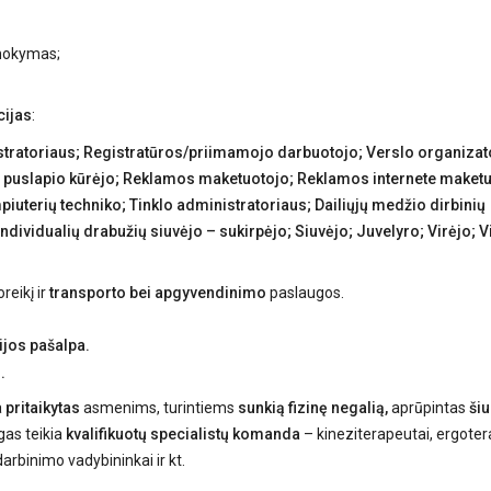
 mokymas;
ijas
:
istratoriaus; Registratūros/priimamojo darbuotojo; Verslo organizat
io puslapio kūrėjo; Reklamos maketuotojo; Reklamos internete maketu
uterių techniko; Tinklo administratoriaus; Dailiųjų medžio dirbinių
dividualių drabužių siuvėjo – sukirpėjo; Siuvėjo; Juvelyro; Virėjo; V
reikį ir
transporto bei apgyvendinimo
paslaugos.
ijos pašalpa.
.
a
pritaikytas
asmenims, turintiems
sunkią fizinę negalią,
aprūpintas
šiu
gas teikia
kvalifikuotų specialistų komanda
– kineziterapeutai, ergoter
darbinimo vadybininkai ir kt.