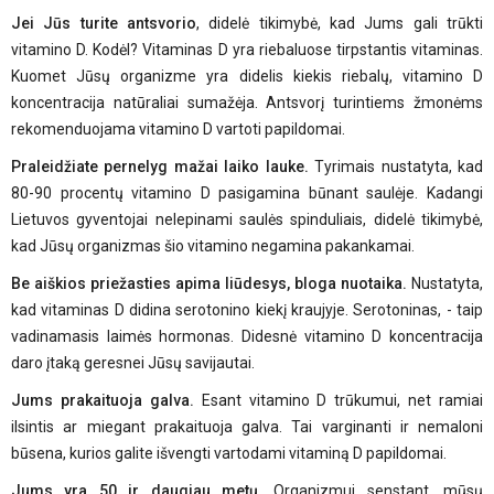
Jei Jūs turite antsvorio
, didelė tikimybė, kad Jums gali trūkti
vitamino D. Kodėl? Vitaminas D yra riebaluose tirpstantis vitaminas.
Kuomet Jūsų organizme yra didelis kiekis riebalų, vitamino D
koncentracija natūraliai sumažėja. Antsvorį turintiems žmonėms
rekomenduojama vitamino D vartoti papildomai.
Praleidžiate pernelyg mažai laiko lauke.
Tyrimais nustatyta, kad
80-90 procentų vitamino D pasigamina būnant saulėje. Kadangi
Lietuvos gyventojai nelepinami saulės spinduliais, didelė tikimybė,
kad Jūsų organizmas šio vitamino negamina pakankamai.
Be aiškios priežasties apima liūdesys, bloga nuotaika.
Nustatyta,
kad vitaminas D didina serotonino kiekį kraujyje. Serotoninas, - taip
vadinamasis laimės hormonas. Didesnė vitamino D koncentracija
daro įtaką geresnei Jūsų savijautai.
Jums prakaituoja galva.
Esant vitamino D trūkumui, net ramiai
ilsintis ar miegant prakaituoja galva. Tai varginanti ir nemaloni
būsena, kurios galite išvengti vartodami vitaminą D papildomai.
Jums yra 50 ir daugiau metų.
Organizmui senstant, mūsų