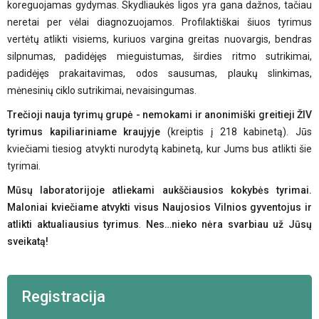
koreguojamas gydymas. Skydliaukės ligos yra gana dažnos, tačiau
neretai per vėlai diagnozuojamos. Profilaktiškai šiuos tyrimus
vertėtų atlikti visiems, kuriuos vargina greitas nuovargis, bendras
silpnumas, padidėjęs mieguistumas, širdies ritmo sutrikimai,
padidėjęs prakaitavimas, odos sausumas, plaukų slinkimas,
mėnesinių ciklo sutrikimai, nevaisingumas.
Trečioji nauja tyrimų
grupė - nemokami
ir anonimi
š
ki greitieji
ŽIV
tyrimus kapiliariniame kraujyje
(kreiptis į 218 kabinetą). Jūs
kviečiami tiesiog atvykti nurodytą kabinetą, kur Jums bus atlikti šie
tyrimai.
Mūsų laboratorijoje atliekami aukščiausios kokybės
tyrimai
.
Maloniai kviečiame atvykti visus Naujosios Vilnios gyventojus ir
atlikti aktualiausius tyrimus
.
Nes
…nieko nėra svarbiau už Jūsų
sveikatą
!
Registracija