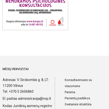
MŪSŲ REKVIZITAI
Adresas: V. Sirokomlės g. 8, LT-
Konsultavimasis su
11200 Vilnius
visuomene
Tel. +370 5 2606860
Parama
Pacientų padėkos
El. paštas
administracija@nvp.lt
Svetainės struktūra
Kodas Juridinių asmenų registre