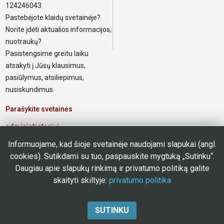
124246043
Pastebėjote klaidų svetainėje?
Norite įdėti aktualios informacijos,
nuotraukų?
Pasistengsime greitu laiku
atsakyti į Jūsų klausimus,
pasiūlymus, atsiliepimus,
nusiskundimus.
Parašykite svetainės
administratoriui
Informuojame, kad šioje svetainėje naudojami slapukai (angl.
Elektroninis paštas poliklinikos
cookies). Sutikdami su tuo, paspauskite mygtuką „Sutinku“.
darbuotojams
Daugiau apie slapukų rinkimą ir privatumo politiką galite
skaityti skiltyje:
privatumo politika
SUTINKU
© 2023 m. VšĮ Naujosios Vilnios poliklinika
Aukštyn