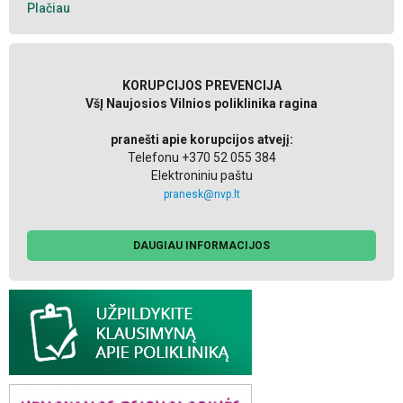
Plačiau
KORUPCIJOS PREVENCIJA
VšĮ Naujosios Vilnios poliklinika ragina
pranešti apie korupcijos atvejį:
Telefonu +370 52 055 384
Elektroniniu paštu
pranesk@nvp.lt
DAUGIAU INFORMACIJOS