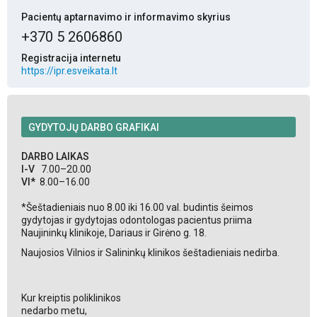
Pacientų aptarnavimo ir informavimo skyrius
+370 5 2606860
Registracija internetu
https://ipr.esveikata.lt
GYDYTOJŲ DARBO GRAFIKAI
DARBO LAIKAS
I-V
7.00–20.00
VI*
8.00–16.00
*Šeštadieniais nuo 8.00 iki 16.00 val. budintis šeimos
gydytojas ir gydytojas odontologas pacientus priima
Naujininkų klinikoje, Dariaus ir Girėno g. 18.
Naujosios Vilnios ir Salininkų klinikos šeštadieniais nedirba.
Kur kreiptis poliklinikos
nedarbo metu,