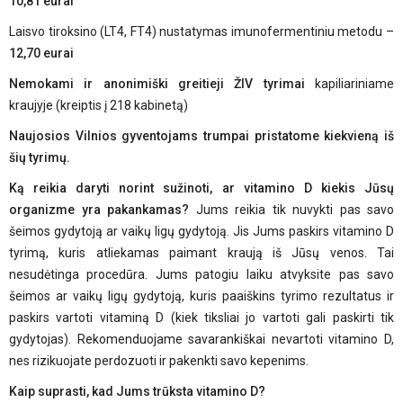
10,81 eurai
Laisvo tiroksino (LT4, FT4) nustatymas imunofermentiniu metodu –
12,70 eurai
Nemokami ir anonimiški greitieji ŽIV tyrimai
kapiliariniame
kraujyje (kreiptis į 218 kabinetą)
Naujosios Vilnios gyventojams trumpai pristatome kiekvieną iš
šių tyrimų.
Ką reikia daryti norint sužinoti, ar vitamino D kiekis Jūsų
organizme yra pakankamas?
Jums reikia tik nuvykti pas savo
šeimos gydytoją ar vaikų ligų gydytoją. Jis Jums paskirs vitamino D
tyrimą, kuris atliekamas paimant kraują iš Jūsų venos. Tai
nesudėtinga procedūra. Jums patogiu laiku atvyksite pas savo
šeimos ar vaikų ligų gydytoją, kuris paaiškins tyrimo rezultatus ir
paskirs vartoti vitaminą D (kiek tiksliai jo vartoti gali paskirti tik
gydytojas). Rekomenduojame savarankiškai nevartoti vitamino D,
nes rizikuojate perdozuoti ir pakenkti savo kepenims.
Kaip suprasti, kad Jums trūksta vitamino D?