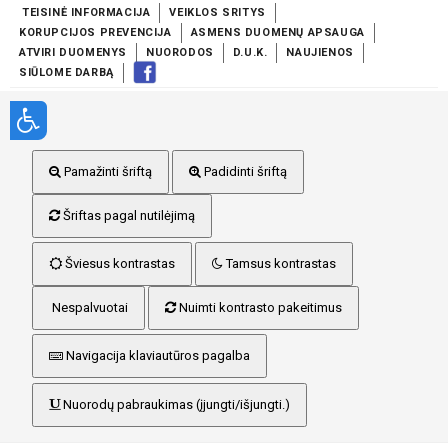
TEISINĖ INFORMACIJA
VEIKLOS SRITYS
KORUPCIJOS PREVENCIJA
ASMENS DUOMENŲ APSAUGA
ATVIRI DUOMENYS
NUORODOS
D.U.K.
NAUJIENOS
SIŪLOME DARBĄ
Pamažinti šriftą
Padidinti šriftą
Šriftas pagal nutilėjimą
Šviesus kontrastas
Tamsus kontrastas
Nespalvuotai
Nuimti kontrasto pakeitimus
Navigacija klaviautūros pagalba
Nuorodų pabraukimas (įjungti/išjungti.)