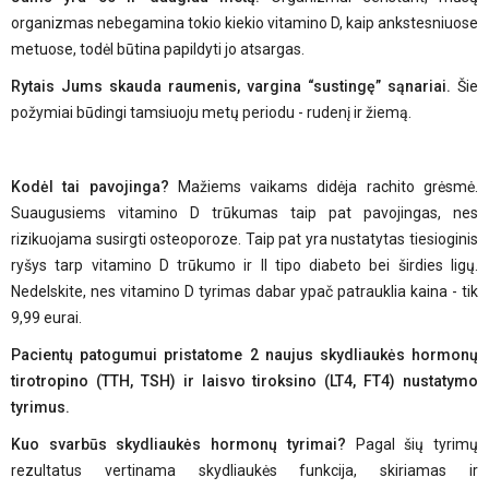
organizmas nebegamina tokio kiekio vitamino D, kaip ankstesniuose
metuose, todėl būtina papildyti jo atsargas.
Rytais Jums skauda raumenis, vargina “sustingę” sąnariai.
Šie
požymiai būdingi tamsiuoju metų periodu - rudenį ir žiemą.
Kodėl tai pavojinga?
Mažiems vaikams didėja rachito grėsmė.
Suaugusiems vitamino D trūkumas taip pat pavojingas, nes
rizikuojama susirgti osteoporoze. Taip pat yra nustatytas tiesioginis
ryšys tarp vitamino D trūkumo ir II tipo diabeto bei širdies ligų.
Nedelskite, nes vitamino D tyrimas dabar ypač patrauklia kaina - tik
9,99 eurai.
Pacientų patogumui pristatome 2 naujus skydliaukės hormonų
tirotropino (TTH, TSH) ir laisvo tiroksino (LT4, FT4) nustatymo
tyrimus.
Kuo svarb
ūs skydliaukė
s hormon
ų tyrimai?
Pagal šių tyrimų
rezultatus vertinama skydliaukės funkcija, skiriamas ir