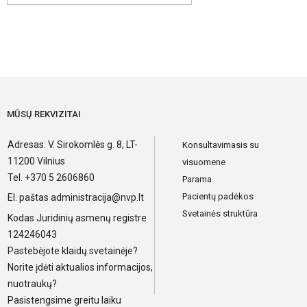
MŪSŲ REKVIZITAI
Adresas: V. Sirokomlės g. 8, LT-
Konsultavimasis su
11200 Vilnius
visuomene
Tel. +370 5 2606860
Parama
Pacientų padėkos
El. paštas
administracija@nvp.lt
Svetainės struktūra
Kodas Juridinių asmenų registre
124246043
Pastebėjote klaidų svetainėje?
Norite įdėti aktualios informacijos,
nuotraukų?
Pasistengsime greitu laiku