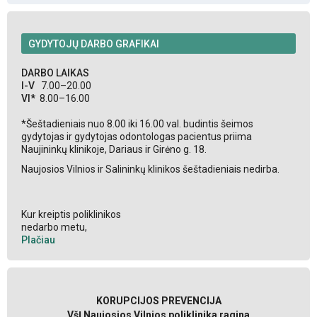
GYDYTOJŲ DARBO GRAFIKAI
DARBO LAIKAS
I-V
7.00–20.00
VI*
8.00–16.00
*Šeštadieniais nuo 8.00 iki 16.00 val. budintis šeimos
gydytojas ir gydytojas odontologas pacientus priima
Naujininkų klinikoje, Dariaus ir Girėno g. 18.
Naujosios Vilnios ir Salininkų klinikos šeštadieniais nedirba.
Kur kreiptis poliklinikos
nedarbo metu,
Plačiau
KORUPCIJOS PREVENCIJA
VšĮ Naujosios Vilnios poliklinika ragina