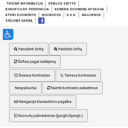
TEISINĖ INFORMACIJA
VEIKLOS SRITYS
KORUPCIJOS PREVENCIJA
ASMENS DUOMENŲ APSAUGA
ATVIRI DUOMENYS
NUORODOS
D.U.K.
NAUJIENOS
SIŪLOME DARBĄ
Pamažinti šriftą
Padidinti šriftą
Šriftas pagal nutilėjimą
Šviesus kontrastas
Tamsus kontrastas
Nespalvuotai
Nuimti kontrasto pakeitimus
Navigacija klaviautūros pagalba
Nuorodų pabraukimas (įjungti/išjungti.)