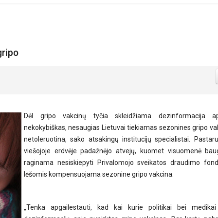
gripo
Dėl gripo vakcinų tyčia skleidžiama dezinformacija a
nekokybiškas, nesaugias Lietuvai tiekiamas sezonines gripo va
netoleruotina, sako atsakingų institucijų specialistai. Pasta
viešojoje erdvėje padažnėjo atvejų, kuomet visuomenė bau
raginama nesiskiepyti Privalomojo sveikatos draudimo fon
lėšomis kompensuojama sezonine gripo vakcina.
„Tenka apgailestauti, kad kai kurie politikai bei medikai 