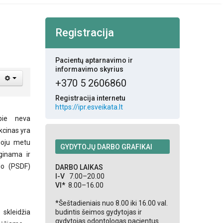
Registracija
Pacientų aptarnavimo ir
informavimo skyrius
+370 5 2606860
Registracija internetu
https://ipr.esveikata.lt
pie neva
kcinas yra
ruoju metu
GYDYTOJŲ DARBO GRAFIKAI
ginama ir
do (PSDF)
DARBO LAIKAS
I-V
7.00–20.00
VI*
8.00–16.00
*Šeštadieniais nuo 8.00 iki 16.00 val.
skleidžia
budintis šeimos gydytojas ir
gydytojas odontologas pacientus