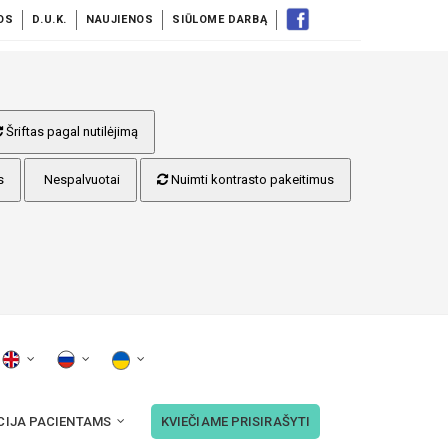
OS
D.U.K.
NAUJIENOS
SIŪLOME DARBĄ
Šriftas pagal nutilėjimą
s
Nespalvuotai
Nuimti kontrasto pakeitimus
CIJA PACIENTAMS
KVIEČIAME PRISIRAŠYTI