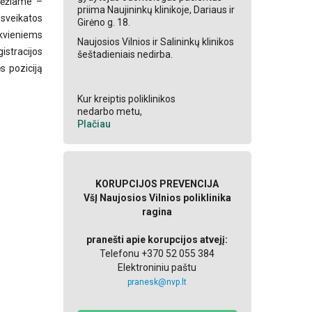
brėžiame –
priima Naujininkų klinikoje, Dariaus ir
sveikatos
Girėno g. 18.
kvieniems
Naujosios Vilnios ir Salininkų klinikos
stracijos
šeštadieniais nedirba.
s poziciją
Kur kreiptis poliklinikos
nedarbo metu,
Plačiau
KORUPCIJOS PREVENCIJA
VšĮ Naujosios Vilnios poliklinika
ragina
pranešti apie korupcijos atvejį:
Telefonu +370 52 055 384
Elektroniniu paštu
pranesk@nvp.lt