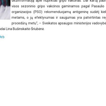
dezinformaciją apie nupirktas gripo vakcinas. Dar kartą pa
visos sezoninio gripo vakcinos gaminamos pagal Pasaulio 
organizacijos (PSO) rekomenduojamą antigeninę sudėtį kie
metams, o jų efektyvumas ir saugumas yra patvirtintas regi
procedūrų metu“, – Sveikatos apsaugos ministerijos vadovybė
udai Lina Bušinskaitė-Šriubėnė.
9irb