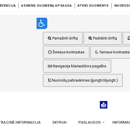
EVENCIJA
ASMENS DUOMENŲ APSAUGA
ATVIRI DUOMENYS
NUOROD
Pamažinti šriftą
Padidinti šriftą
Šviesus kontrastas
Tamsus kontrasta
Navigacija klaviautūros pagalba
Nuorodų pabraukimas (įjungti/išjungti.)
TRACINĖ INFORMACIJA
SKYRIAI
PASLAUGOS
INFORMA