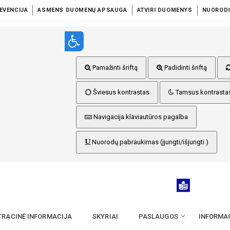
EVENCIJA
ASMENS DUOMENŲ APSAUGA
ATVIRI DUOMENYS
NUOROD
Pamažinti šriftą
Padidinti šriftą
Šviesus kontrastas
Tamsus kontrasta
Navigacija klaviautūros pagalba
Nuorodų pabraukimas (įjungti/išjungti.)
TRACINĖ INFORMACIJA
SKYRIAI
PASLAUGOS
INFORMA