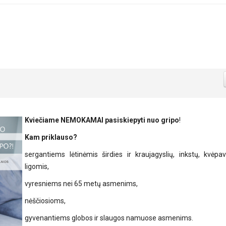
Kviečiame NEMOKAMAI pasiskiepyti nuo gripo
!
Kam priklauso?
sergantiems lėtinėmis širdies ir kraujagyslių, inkstų, kvėp
ligomis,
vyresniems nei 65 metų asmenims,
nėščiosioms,
gyvenantiems globos ir slaugos namuose asmenims.