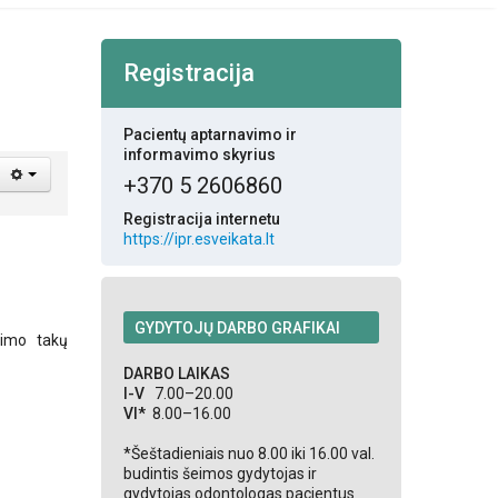
Registracija
Pacientų aptarnavimo ir
informavimo skyrius
+370 5 2606860
Registracija internetu
https://ipr.esveikata.lt
GYDYTOJŲ DARBO GRAFIKAI
avimo takų
DARBO LAIKAS
I-V
7.00–20.00
VI*
8.00–16.00
*Šeštadieniais nuo 8.00 iki 16.00 val.
budintis šeimos gydytojas ir
gydytojas odontologas pacientus