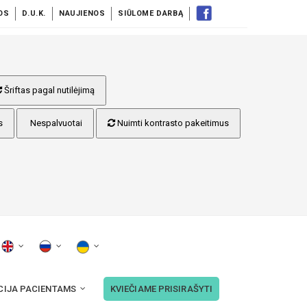
OS
D.U.K.
NAUJIENOS
SIŪLOME DARBĄ
Šriftas pagal nutilėjimą
s
Nespalvuotai
Nuimti kontrasto pakeitimus
CIJA PACIENTAMS
KVIEČIAME PRISIRAŠYTI