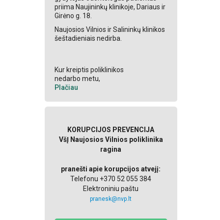
priima Naujininkų klinikoje, Dariaus ir
Girėno g. 18.
Naujosios Vilnios ir Salininkų klinikos
šeštadieniais nedirba.
Kur kreiptis poliklinikos
nedarbo metu,
Plačiau
KORUPCIJOS PREVENCIJA
VšĮ Naujosios Vilnios poliklinika
ragina
pranešti apie korupcijos atvejį:
Telefonu +370 52 055 384
Elektroniniu paštu
pranesk@nvp.lt