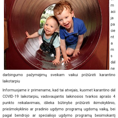
m
aci
ja
pa
cie
nt
a
m
s
dėl
ne
darbingumo pažymėjimų sveikam vaikui prižiūrėti karantino
laikotarpiu
Informuojame ir primename, kad tai atvejais, kuomet karantino dėl
COVID-19 laikotarpiu, vadovaujantis laikinosios tvarkos aprašo 4
punkto reikalavimais, išlieka būtinybė prižiūrėti ikimokyklinio,
priešmokyklinio ar pradinio ugdymo programą ugdomą vaiką, bei
pagal bendrojo ar specialiojo ugdymo programą besimokantį