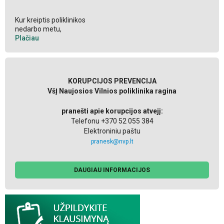
Kur kreiptis poliklinikos
nedarbo metu,
Plačiau
KORUPCIJOS PREVENCIJA
VšĮ Naujosios Vilnios poliklinika ragina
pranešti apie korupcijos atvejį:
Telefonu +370 52 055 384
Elektroniniu paštu
pranesk@nvp.lt
DAUGIAU INFORMACIJOS