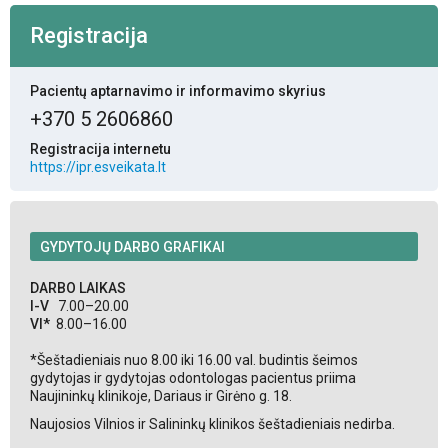
Registracija
Pacientų aptarnavimo ir informavimo skyrius
+370 5 2606860
Registracija internetu
https://ipr.esveikata.lt
GYDYTOJŲ DARBO GRAFIKAI
DARBO LAIKAS
I-V
7.00–20.00
VI*
8.00–16.00
*Šeštadieniais nuo 8.00 iki 16.00 val. budintis šeimos
gydytojas ir gydytojas odontologas pacientus priima
Naujininkų klinikoje, Dariaus ir Girėno g. 18.
Naujosios Vilnios ir Salininkų klinikos šeštadieniais nedirba.