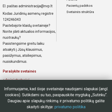
Pacientų padėkos
El. paštas
administracija@nvp.lt
Svetainės struktūra
Kodas Juridinių asmenų registre
124246043
Pastebėjote klaidų svetainėje?
Norite įdėti aktualios informacijos,
nuotraukų?
Pasistengsime greitu laiku
atsakyti į Jūsų klausimus,
pasiūlymus, atsiliepimus,
nusiskundimus.
Parašykite svetainės
administratoriui
Informuojame, kad šioje svetainėje naudojami slapukai (angl.
Elektroninis paštas poliklinikos
cookies). Sutikdami su tuo, paspauskite mygtuką „Sutinku“.
darbuotojams
Daugiau apie slapukų rinkimą ir privatumo politiką galite
skaityti skiltyje:
privatumo politika