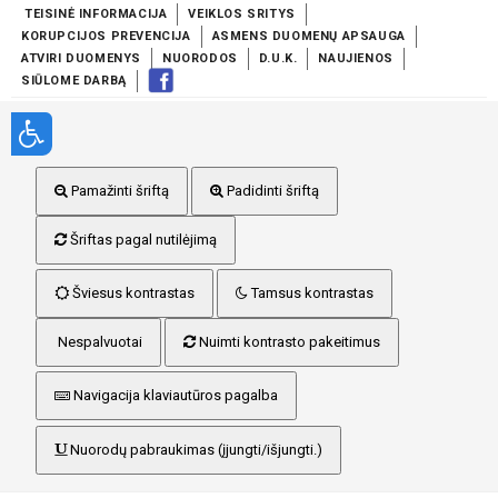
TEISINĖ INFORMACIJA
VEIKLOS SRITYS
KORUPCIJOS PREVENCIJA
ASMENS DUOMENŲ APSAUGA
ATVIRI DUOMENYS
NUORODOS
D.U.K.
NAUJIENOS
SIŪLOME DARBĄ
Pamažinti šriftą
Padidinti šriftą
Šriftas pagal nutilėjimą
Šviesus kontrastas
Tamsus kontrastas
Nespalvuotai
Nuimti kontrasto pakeitimus
Navigacija klaviautūros pagalba
Nuorodų pabraukimas (įjungti/išjungti.)