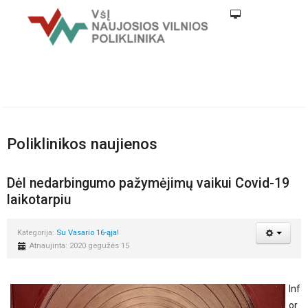
Poliklinikos naujienos
Dėl nedarbingumo pažymėjimų vaikui Covid-19
laikotarpiu
Kategorija:
Su Vasario 16-ąja!
Atnaujinta: 2020 gegužės 15
Inf
or