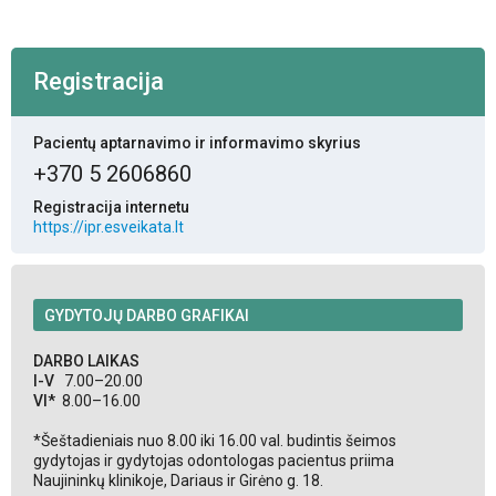
Registracija
Pacientų aptarnavimo ir informavimo skyrius
+370 5 2606860
Registracija internetu
https://ipr.esveikata.lt
GYDYTOJŲ DARBO GRAFIKAI
DARBO LAIKAS
I-V
7.00–20.00
VI*
8.00–16.00
*Šeštadieniais nuo 8.00 iki 16.00 val. budintis šeimos
gydytojas ir gydytojas odontologas pacientus priima
Naujininkų klinikoje, Dariaus ir Girėno g. 18.