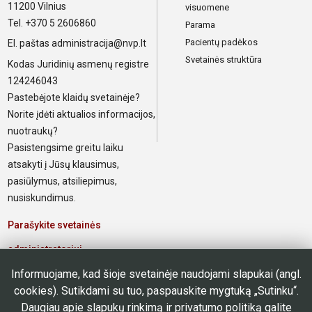
11200 Vilnius
visuomene
Tel. +370 5 2606860
Parama
Pacientų padėkos
El. paštas
administracija@nvp.lt
Svetainės struktūra
Kodas Juridinių asmenų registre
124246043
Pastebėjote klaidų svetainėje?
Norite įdėti aktualios informacijos,
nuotraukų?
Pasistengsime greitu laiku
atsakyti į Jūsų klausimus,
pasiūlymus, atsiliepimus,
nusiskundimus.
Parašykite svetainės
administratoriui
Informuojame, kad šioje svetainėje naudojami slapukai (angl.
Elektroninis paštas poliklinikos
cookies). Sutikdami su tuo, paspauskite mygtuką „Sutinku“.
darbuotojams
Daugiau apie slapukų rinkimą ir privatumo politiką galite