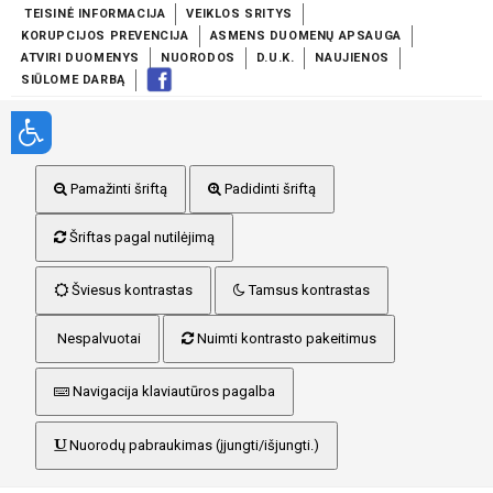
TEISINĖ INFORMACIJA
VEIKLOS SRITYS
KORUPCIJOS PREVENCIJA
ASMENS DUOMENŲ APSAUGA
ATVIRI DUOMENYS
NUORODOS
D.U.K.
NAUJIENOS
SIŪLOME DARBĄ
Pamažinti šriftą
Padidinti šriftą
Šriftas pagal nutilėjimą
Šviesus kontrastas
Tamsus kontrastas
Nespalvuotai
Nuimti kontrasto pakeitimus
Navigacija klaviautūros pagalba
Nuorodų pabraukimas (įjungti/išjungti.)