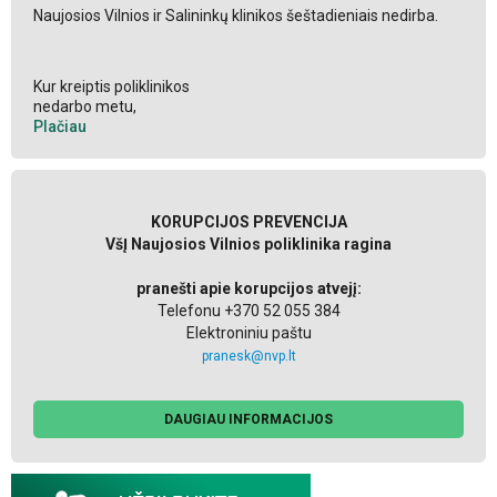
Naujosios Vilnios ir Salininkų klinikos šeštadieniais nedirba.
Kur kreiptis poliklinikos
nedarbo metu,
Plačiau
KORUPCIJOS PREVENCIJA
VšĮ Naujosios Vilnios poliklinika ragina
pranešti apie korupcijos atvejį:
Telefonu +370 52 055 384
Elektroniniu paštu
pranesk@nvp.lt
DAUGIAU INFORMACIJOS