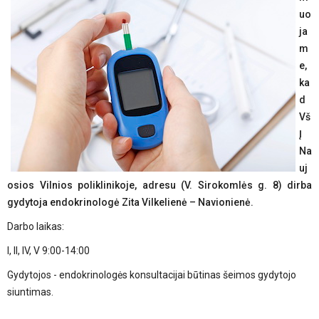
uo
ja
m
e,
ka
d
Vš
Į
Na
uj
osios Vilnios poliklinikoje, adresu (V. Sirokomlės g. 8) dirba
gydytoja endokrinologė Zita Vilkelienė – Navionienė.
Darbo laikas:
I, II, IV, V 9:00-14:00
Gydytojos - endokrinologės konsultacijai būtinas šeimos gydytojo
siuntimas.