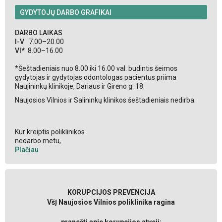
GYDYTOJŲ DARBO GRAFIKAI
DARBO LAIKAS
I-V
7.00–20.00
VI*
8.00–16.00
*Šeštadieniais nuo 8.00 iki 16.00 val. budintis šeimos
gydytojas ir gydytojas odontologas pacientus priima
Naujininkų klinikoje, Dariaus ir Girėno g. 18.
Naujosios Vilnios ir Salininkų klinikos šeštadieniais nedirba.
Kur kreiptis poliklinikos
nedarbo metu,
Plačiau
KORUPCIJOS PREVENCIJA
VšĮ Naujosios Vilnios poliklinika ragina
pranešti apie korupcijos atvejį: