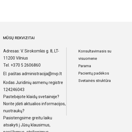
MŪSŲ REKVIZITAI
Adresas: V. Sirokomlės g. 8, LT-
Konsultavimasis su
11200 Vilnius
visuomene
Tel. +370 5 2606860
Parama
Pacientų padėkos
El. paštas
administracija@nvp.lt
Svetainės struktūra
Kodas Juridinių asmenų registre
124246043
Pastebėjote klaidų svetainėje?
Norite įdėti aktualios informacijos,
nuotraukų?
Pasistengsime greitu laiku
atsakyti į Jūsų klausimus,