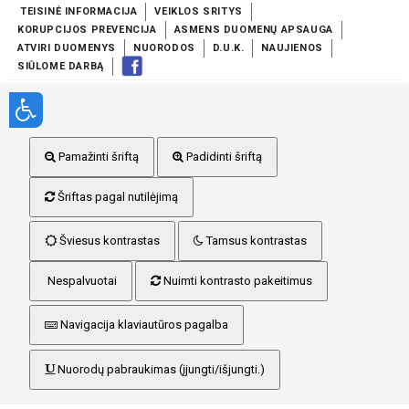
TEISINĖ INFORMACIJA
VEIKLOS SRITYS
KORUPCIJOS PREVENCIJA
ASMENS DUOMENŲ APSAUGA
ATVIRI DUOMENYS
NUORODOS
D.U.K.
NAUJIENOS
SIŪLOME DARBĄ
Pamažinti šriftą
Padidinti šriftą
Šriftas pagal nutilėjimą
Šviesus kontrastas
Tamsus kontrastas
Nespalvuotai
Nuimti kontrasto pakeitimus
Navigacija klaviautūros pagalba
Nuorodų pabraukimas (įjungti/išjungti.)