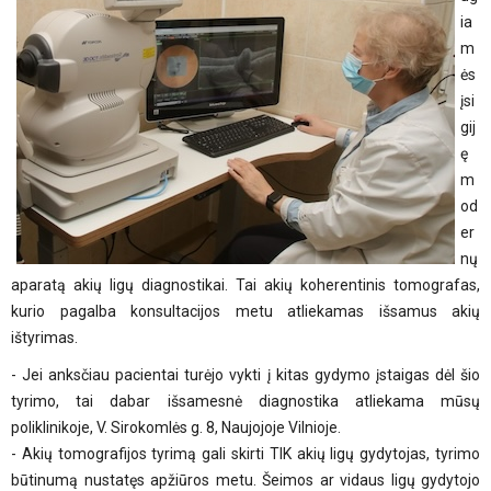
ia
m
ės
įsi
gij
ę
m
od
er
nų
aparatą akių ligų diagnostikai. Tai akių koherentinis tomografas,
kurio pagalba konsultacijos metu atliekamas išsamus akių
ištyrimas.
- Jei anksčiau pacientai turėjo vykti į kitas gydymo įstaigas dėl šio
tyrimo, tai dabar išsamesnė diagnostika atliekama mūsų
poliklinikoje, V. Sirokomlės g. 8, Naujojoje Vilnioje.
- Akių tomografijos tyrimą gali skirti TIK akių ligų gydytojas, tyrimo
būtinumą nustatęs apžiūros metu. Šeimos ar vidaus ligų gydytojo