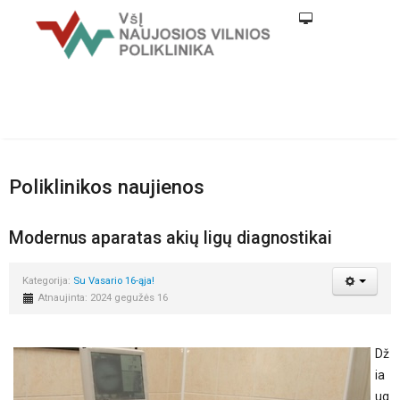
Poliklinikos naujienos
Modernus aparatas akių ligų diagnostikai
Kategorija:
Su Vasario 16-ąja!
Atnaujinta: 2024 gegužės 16
Dž
ia
ug