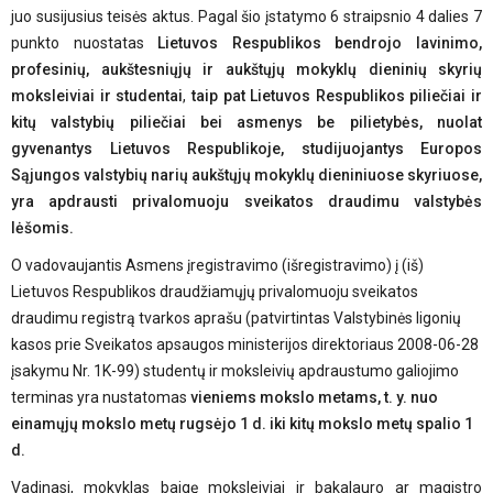
juo susijusius teisės aktus. Pagal šio įstatymo 6 straipsnio 4 dalies 7
punkto nuostatas
Lietuvos Respublikos
bendrojo lavinimo,
profesinių, aukštesniųjų ir aukštųjų mokyklų
dieninių skyrių
moksleiviai ir studentai
,
taip pat Lietuvos Respublikos piliečiai ir
kitų valstybių piliečiai bei asmenys be pilietybės, nuolat
gyvenantys Lietuvos Respublikoje, studijuojantys Europos
Sąjungos valstybių narių aukštųjų mokyklų dieniniuose skyriuose,
yra apdrausti privalomuoju sveikatos draudimu valstybės
lėšomis.
O vadovaujantis Asmens įregistravimo (išregistravimo) į (iš)
Lietuvos Respublikos draudžiamųjų privalomuoju sveikatos
draudimu registrą tvarkos aprašu (patvirtintas Valstybinės ligonių
kasos prie Sveikatos apsaugos ministerijos direktoriaus 2008-06-28
įsakymu Nr. 1K-99) studentų ir moksleivių apdraustumo galiojimo
terminas yra nustatomas
vieniems mokslo metams, t. y. nuo
einamųjų mokslo metų rugsėjo 1 d. iki kitų mokslo metų spalio 1
d.
Vadinasi, mokyklas baigę moksleiviai ir bakalauro ar magistro