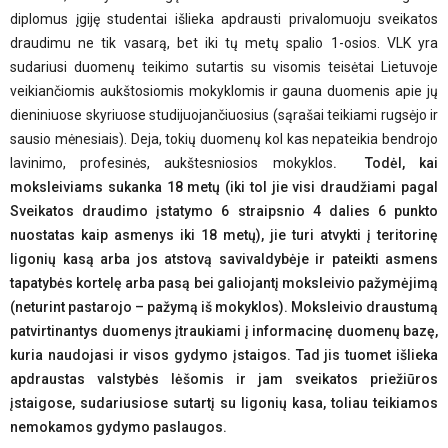
diplomus įgiję studentai išlieka apdrausti privalomuoju sveikatos
draudimu ne tik vasarą, bet iki tų metų spalio 1-osios. VLK yra
sudariusi duomenų teikimo sutartis su visomis teisėtai Lietuvoje
veikiančiomis aukštosiomis mokyklomis ir gauna duomenis apie jų
dieniniuose skyriuose studijuojančiuosius (sąrašai teikiami rugsėjo ir
sausio mėnesiais). Deja, tokių duomenų kol kas nepateikia bendrojo
lavinimo, profesinės, aukštesniosios mokyklos
. Todėl, kai
moksleiviams sukanka 18 metų (iki tol jie visi draudžiami pagal
Sveikatos draudimo įstatymo 6 straipsnio 4 dalies 6 punkto
nuostatas kaip asmenys iki 18 metų), jie turi atvykti į teritorinę
ligonių kasą arba jos atstovą savivaldybėje ir pateikti asmens
tapatybės kortelę arba pasą bei galiojantį moksleivio pažymėjimą
(neturint pastarojo – pažymą iš mokyklos). Moksleivio draustumą
patvirtinantys duomenys įtraukiami į informacinę duomenų bazę,
kuria naudojasi ir visos gydymo įstaigos. Tad jis tuomet išlieka
apdraustas valstybės lėšomis ir jam sveikatos priežiūros
įstaigose, sudariusiose sutartį su ligonių kasa, toliau teikiamos
nemokamos gydymo paslaugos.