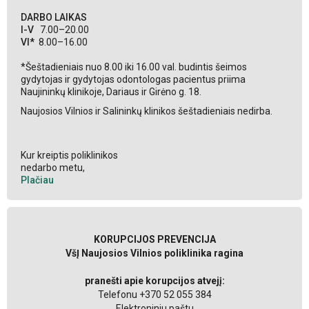
DARBO LAIKAS
I-V
7.00–20.00
VI*
8.00–16.00
*Šeštadieniais nuo 8.00 iki 16.00 val. budintis šeimos
gydytojas ir gydytojas odontologas pacientus priima
Naujininkų klinikoje, Dariaus ir Girėno g. 18.
Naujosios Vilnios ir Salininkų klinikos šeštadieniais nedirba.
Kur kreiptis poliklinikos
nedarbo metu,
Plačiau
KORUPCIJOS PREVENCIJA
VšĮ Naujosios Vilnios poliklinika ragina
pranešti apie korupcijos atvejį:
Telefonu +370 52 055 384
Elektroniniu paštu