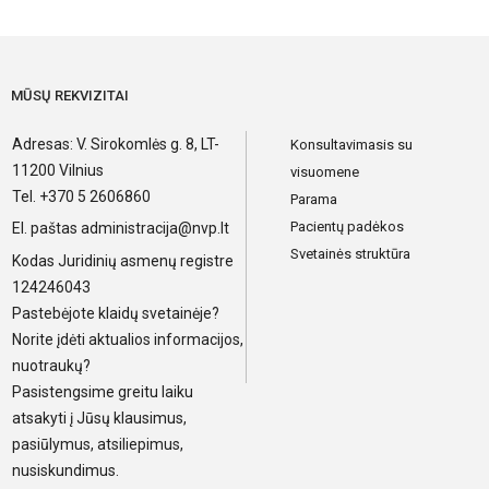
MŪSŲ REKVIZITAI
Adresas: V. Sirokomlės g. 8, LT-
Konsultavimasis su
11200 Vilnius
visuomene
Tel. +370 5 2606860
Parama
Pacientų padėkos
El. paštas
administracija@nvp.lt
Svetainės struktūra
Kodas Juridinių asmenų registre
124246043
Pastebėjote klaidų svetainėje?
Norite įdėti aktualios informacijos,
nuotraukų?
Pasistengsime greitu laiku
atsakyti į Jūsų klausimus,
pasiūlymus, atsiliepimus,
nusiskundimus.