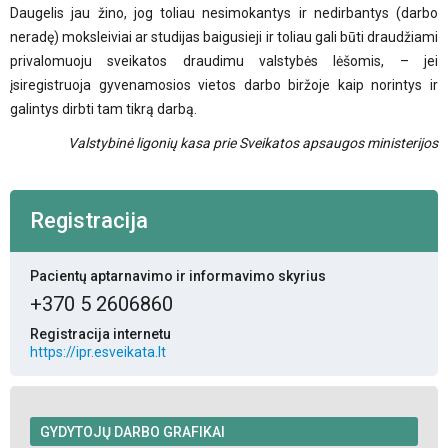
Daugelis jau žino, jog toliau nesimokantys ir nedirbantys (darbo
neradę) moksleiviai ar studijas baigusieji ir toliau gali būti draudžiami
privalomuoju sveikatos draudimu valstybės lėšomis, – jei
įsiregistruoja gyvenamosios vietos darbo biržoje kaip norintys ir
galintys dirbti tam tikrą darbą.
Valstybinė ligonių kasa
prie Sveikatos apsaugos ministerijos
Registracija
Pacientų aptarnavimo ir informavimo skyrius
+370 5 2606860
Registracija internetu
https://ipr.esveikata.lt
GYDYTOJŲ DARBO GRAFIKAI