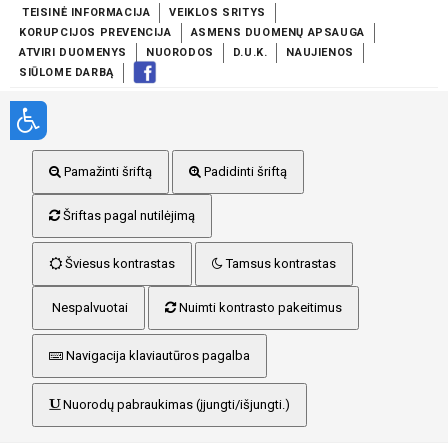
TEISINĖ INFORMACIJA
VEIKLOS SRITYS
KORUPCIJOS PREVENCIJA
ASMENS DUOMENŲ APSAUGA
ATVIRI DUOMENYS
NUORODOS
D.U.K.
NAUJIENOS
SIŪLOME DARBĄ
Pamažinti šriftą
Padidinti šriftą
Šriftas pagal nutilėjimą
Šviesus kontrastas
Tamsus kontrastas
Nespalvuotai
Nuimti kontrasto pakeitimus
Navigacija klaviautūros pagalba
Nuorodų pabraukimas (įjungti/išjungti.)