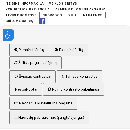
TEISINĖ INFORMACIJA
VEIKLOS SRITYS
KORUPCIJOS PREVENCIJA
ASMENS DUOMENŲ APSAUGA
ATVIRI DUOMENYS
NUORODOS
D.U.K.
NAUJIENOS
SIŪLOME DARBĄ
Pamažinti šriftą
Padidinti šriftą
Šriftas pagal nutilėjimą
Šviesus kontrastas
Tamsus kontrastas
Nespalvuotai
Nuimti kontrasto pakeitimus
Navigacija klaviautūros pagalba
Nuorodų pabraukimas (įjungti/išjungti.)