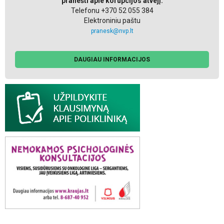
pranešti apie korupcijos atvejį:
Telefonu +370 52 055 384
Elektroniniu paštu
pranesk@nvp.lt
DAUGIAU INFORMACIJOS