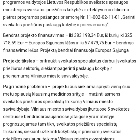
programos valdytojos Lietuvos Respublikos sveikatos apsaugos
ministerijos sveikatos priežiūros kokybės ir efektyvumo didinimo
plėtros programos pažangos priemonę Nr. 11-002-02-11-01 „Gerinti
sveikatos priežiūros paslaugų kokybę ir prieinamumą“.
Bendras projekto finansavimas – iki 383 198,34 Eur, iš kurių iki 325
718,59 Eur – Europos Sąjungos lėšos ir iki 57 479,75 Eur – bendrojo
finansavimo lėšos. Projektą bendrai finansuoja Europos Sąjunga.
Projekto tikslas
– pritraukti sveikatos specialistus darbui į sveikatos
priežiūros sektorių, siekiant pagerinti paslaugų kokybę ir
prieinamumą Vilniaus miesto savivaldybėje.
Pagrindinė problema –
projektu bus siekiama spręsti vieną šiuo
metu opiausių klausimų medicinos srityje – mažinti asmens
sveikatos priežiūros specialistų trūkumą Vilniaus miesto
savivaldybėje. Vilniaus miesto savivaldybės įkurtuose 5 sveikatos
centruose bendradarbiaujančiose įstaigose yra ir ateityje
prognozuojamas tam tikrų sveikatos priežiūros specialistų
trūkumas, siekiant užtikrinti kokybiškų ir prieinamų sveikatos
priežiūros paslaugų teikimą Vilniaus miesto gyventojams.