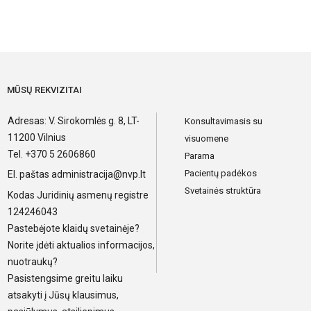
MŪSŲ REKVIZITAI
Adresas: V. Sirokomlės g. 8, LT-
Konsultavimasis su
11200 Vilnius
visuomene
Tel. +370 5 2606860
Parama
Pacientų padėkos
El. paštas
administracija@nvp.lt
Svetainės struktūra
Kodas Juridinių asmenų registre
124246043
Pastebėjote klaidų svetainėje?
Norite įdėti aktualios informacijos,
nuotraukų?
Pasistengsime greitu laiku
atsakyti į Jūsų klausimus,