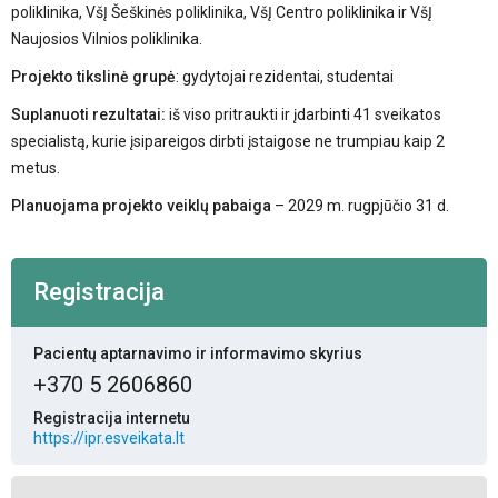
poliklinika, VšĮ Šeškinės poliklinika, VšĮ Centro poliklinika ir VšĮ
Naujosios Vilnios poliklinika.
Projekto tikslinė grupė
: gydytojai rezidentai, studentai
Suplanuoti rezultatai:
iš viso pritraukti ir įdarbinti 41 sveikatos
specialistą, kurie įsipareigos dirbti įstaigose ne trumpiau kaip 2
metus.
Planuojama projekto veiklų pabaiga
– 2029 m. rugpjūčio 31 d.
Registracija
Pacientų aptarnavimo ir informavimo skyrius
+370 5 2606860
Registracija internetu
https://ipr.esveikata.lt