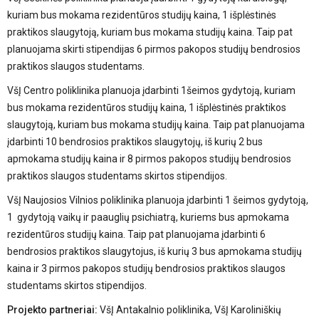
kuriam bus mokama rezidentūros studijų kaina, 1 išplėstinės
praktikos slaugytoją, kuriam bus mokama studijų kaina. Taip pat
planuojama skirti stipendijas 6 pirmos pakopos studijų bendrosios
praktikos slaugos studentams.
VšĮ Centro poliklinika planuoja įdarbinti 1šeimos gydytoją, kuriam
bus mokama rezidentūros studijų kaina, 1 išplėstinės praktikos
slaugytoją, kuriam bus mokama studijų kaina. Taip pat planuojama
įdarbinti 10 bendrosios praktikos slaugytojų, iš kurių 2 bus
apmokama studijų kaina ir 8 pirmos pakopos studijų bendrosios
praktikos slaugos studentams skirtos stipendijos.
VšĮ Naujosios Vilnios poliklinika planuoja įdarbinti 1 šeimos gydytoją,
1 gydytoją vaikų ir paauglių psichiatrą, kuriems bus apmokama
rezidentūros studijų kaina. Taip pat planuojama įdarbinti 6
bendrosios praktikos slaugytojus, iš kurių 3 bus apmokama studijų
kaina ir 3 pirmos pakopos studijų bendrosios praktikos slaugos
studentams skirtos stipendijos.
Projekto partneriai:
VšĮ Antakalnio poliklinika, VšĮ Karoliniškių