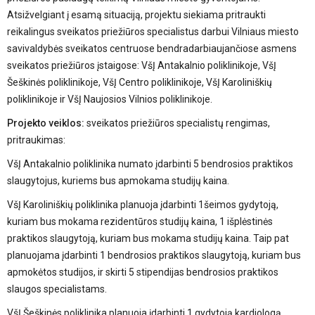
Atsižvelgiant į esamą situaciją, projektu siekiama pritraukti
reikalingus sveikatos priežiūros specialistus darbui Vilniaus miesto
savivaldybės sveikatos centruose bendradarbiaujančiose asmens
sveikatos priežiūros įstaigose: VšĮ Antakalnio poliklinikoje, VšĮ
Šeškinės poliklinikoje, VšĮ Centro poliklinikoje, VšĮ Karoliniškių
poliklinikoje ir VšĮ Naujosios Vilnios poliklinikoje.
Projekto veiklos:
sveikatos priežiūros specialistų rengimas,
pritraukimas:
VšĮ Antakalnio poliklinika numato įdarbinti 5 bendrosios praktikos
slaugytojus, kuriems bus apmokama studijų kaina.
VšĮ Karoliniškių poliklinika planuoja įdarbinti 1šeimos gydytoją,
kuriam bus mokama rezidentūros studijų kaina, 1 išplėstinės
praktikos slaugytoją, kuriam bus mokama studijų kaina. Taip pat
planuojama įdarbinti 1 bendrosios praktikos slaugytoją, kuriam bus
apmokėtos studijos, ir skirti 5 stipendijas bendrosios praktikos
slaugos specialistams.
VšĮ Šeškinės poliklinika planuoja įdarbinti 1 gydytoją kardiologą,