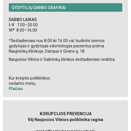
GYDYTOJŲ DARBO GRAFIKAI
DARBO LAIKAS
I-V
7.00–20.00
VI*
8.00–16.00
*Šeštadieniais nuo 8.00 iki 16.00 val. budintis šeimos
gydytojas ir gydytojas odontologas pacientus priima
Naujininkų klinikoje, Dariaus ir Girėno g. 18.
Naujosios Vilnios ir Salininkų klinikos šeštadieniais nedirba.
Kur kreiptis poliklinikos
nedarbo metu,
Plačiau
KORUPCIJOS PREVENCIJA
VšĮ Naujosios Vilnios poliklinika ragina