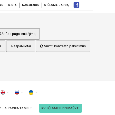
OS
D.U.K.
NAUJIENOS
SIŪLOME DARBĄ
Šriftas pagal nutilėjimą
s
Nespalvuotai
Nuimti kontrasto pakeitimus
CIJA PACIENTAMS
KVIEČIAME PRISIRAŠYTI