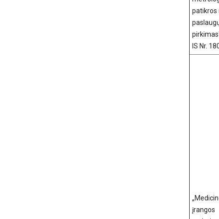
patikros i
paslaug
pirkimas
IS Nr. 1
„Medici
įrangos