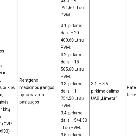
dalis – 4
791,60 Lt su
PVM.
3.1. pirkimo
dalis – 20
400,60 Lt su
PVM;
nos
3.2. pirkimo
dalis – 18
s
585,60 Lt su
s ir
PVM;
,
Rentgeno
3.3. pirkimo
3.1. – 3.5.
s būklės
medicinos įrangos
Patei
dalis – 1
pirkimo dalims
o,
aptarnavimo
tiek
754,50 Lt su
UAB „Limeta"
ginės
paslaugos
PVM;
r kitų
3.4. pirkimo
ų
dalis – 544,50
" (CVP
Lt su PVM;
80983)
3.5. pirkimo