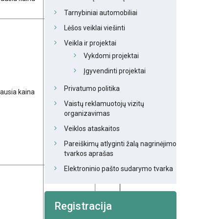
Tarnybiniai automobiliai
Lėšos veiklai viešinti
Veikla ir projektai
Vykdomi projektai
Įgyvendinti projektai
Subteikėjų
2014-
Privatumo politika
ausia kaina
nėra.
05-12
Vaistų reklamuotojų vizitų
organizavimas
Veiklos ataskaitos
Pareiškimų atlyginti žalą nagrinėjimo
tvarkos aprašas
Elektroninio pašto sudarymo tvarka
Registracija