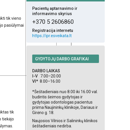
Pacientų aptarnavimo ir
informavimo skyrius
kti tik vieno
Subteikėjų
2014-
+370 5 2606860
ėjo pasiūlymai
nėra.
05-12
Registracija internetu
https://ipr.esveikata.lt
GYDYTOJŲ DARBO GRAFIKAI
DARBO LAIKAS
I-V
7.00–20.00
VI*
8.00–16.00
*Šeštadieniais nuo 8.00 iki 16.00 val.
budintis šeimos gydytojas ir
gydytojas odontologas pacientus
priima Naujininkų klinikoje, Dariaus ir
ktas tik
Girėno g. 18.
Subteikėjų
2014-
 tiekėjo
Naujosios Vilnios ir Salininkų klinikos
nėra.
05-12
šeštadieniais nedirba.
ūlymas.