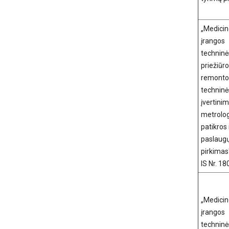
„Medici
įrangos
techninė
priežiūro
remonto
techninė
įvertinim
metrolo
patikros i
paslaug
pirkimas
IS Nr. 1
„Medici
įrangos
techninė