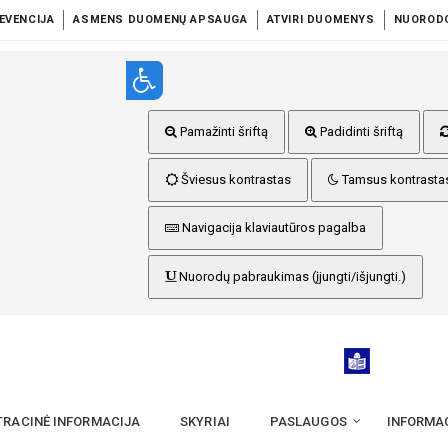
EVENCIJA
ASMENS DUOMENŲ APSAUGA
ATVIRI DUOMENYS
NUOROD
Pamažinti šriftą
Padidinti šriftą
Šviesus kontrastas
Tamsus kontrasta
Navigacija klaviautūros pagalba
Nuorodų pabraukimas (įjungti/išjungti.)
TRACINĖ INFORMACIJA
SKYRIAI
PASLAUGOS
INFORMA