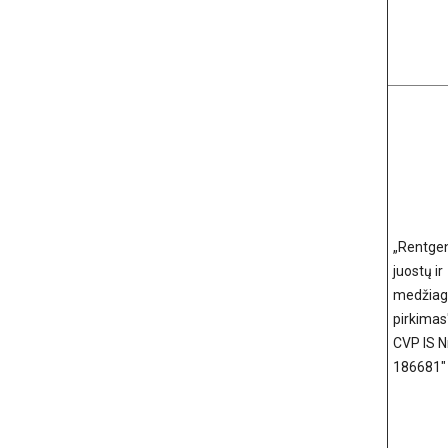
„Rentge
juostų ir
medžia
pirkimas
CVP IS Nr
186681"