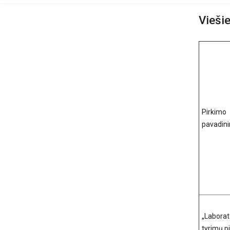
Viešie
Pirkimo
pavadin
„Laborat
tyrimų p