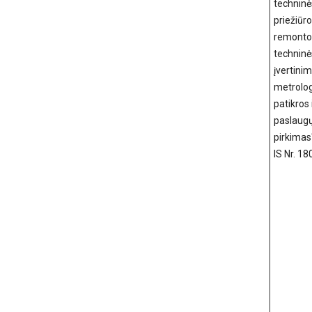
techninė
priežiūro
remonto
techninė
įvertinim
metrolo
patikros i
paslaug
pirkimas
IS Nr. 1