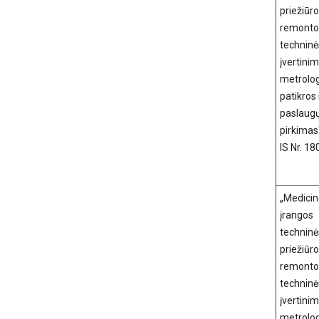
priežiūro
remonto
techninė
įvertinim
metrolo
patikros i
paslaug
pirkimas
IS Nr. 1
„Medici
įrangos
techninė
priežiūro
remonto
techninė
įvertinim
metrolo