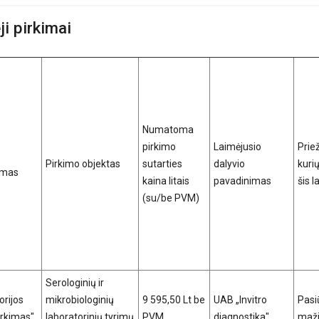
ji pirkimai
Numatoma
pirkimo
Laimėjusio
Priež
Pirkimo objektas
sutarties
dalyvio
kuri
imas
kaina litais
pavadinimas
šis 
(su/be PVM)
Serologinių ir
orijos
mikrobiologinių
9 595,50 Lt be
UAB „Invitro
Pasi
irkimas"
laboratorinių tyrimų
PVM
diagnostika"
maži