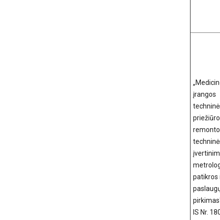
„Medici
įrangos
techninė
priežiūro
remonto
techninė
įvertinim
metrolo
patikros i
paslaug
pirkimas
IS Nr. 1