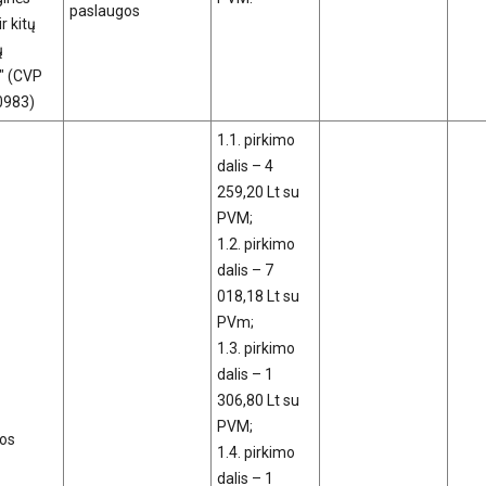
paslaugos
r kitų
ų
" (CVP
80983)
1.1. pirkimo
dalis – 4
259,20 Lt su
PVM;
1.2. pirkimo
dalis – 7
018,18 Lt su
PVm;
1.3. pirkimo
dalis – 1
306,80 Lt su
PVM;
nos
1.4. pirkimo
dalis – 1