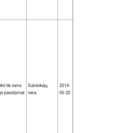
kti tik vieno
Subteikėjų
2014-
ėjo pasiūlymai
nėra.
05-20