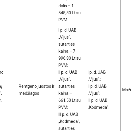
dalis – 1
548,80 Lt su
PVM
I p. d. UAB
„Vijus",
sutarties
kaina – 7
996,80 Lt su
PVM;
no
II p. d. UAB
I p. d. UAB
„Vijus",
„Vijus",;
gų
Rentgeno juostos ir
sutarties
II p. d. UAB
Maži
",
medžiagos
kaina –
„Vijus";
.
661,50 Lt su
III p. d. UAB
PVM;
„Kodmeda".
III p. d. UAB
„Kodmeda",
sutarties