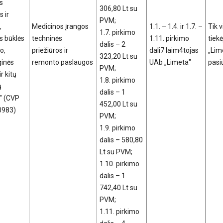
s
306,80 Lt su
s ir
PVM;
,
Medicinos įrangos
1.1. – 1.4. ir 1.7. –
Tik 
1.7. pirkimo
s būklės
techninės
1.11. pirkimo
tiek
dalis – 2
o,
priežiūros ir
dali7 laim4tojas
„Lim
323,20 Lt su
ginės
remonto paslaugos
UAb „Limeta"
pasi
PVM;
r kitų
1.8. pirkimo
ų
dalis – 1
" (CVP
452,00 Lt su
80983)
PVM;
1.9. pirkimo
dalis – 580,80
Lt su PVM;
1.10. pirkimo
dalis – 1
742,40 Lt su
PVM;
1.11. pirkimo