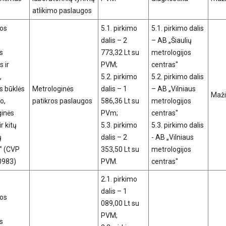
atlikimo paslaugos
nos
5.1. pirkimo
5.1. pirkimo dalis
dalis – 2
– AB „Šiaulių
s
773,32 Lt su
metrologijos
s ir
PVM;
centras"
,
5.2. pirkimo
5.2. pirkimo dalis
s būklės
Metrologinės
dalis – 1
– AB „Vilniaus
Maži
o,
patikros paslaugos
586,36 Lt su
metrologijos
ginės
PVm;
centras"
r kitų
5.3. pirkimo
5.3. pirkimo dalis
ų
dalis – 2
- AB „Vilniaus
" (CVP
353,50 Lt su
metrologijos
80983)
PVM.
centras"
2.1. pirkimo
dalis – 1
nos
089,00 Lt su
PVM;
s