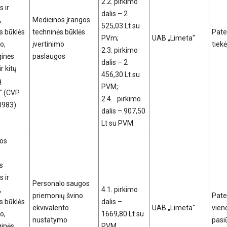
2.2. pirkimo
s ir
dalis – 2
,
Medicinos įrangos
525,03 Lt su
s būklės
techninės būklės
Patei
PVm;
UAB „Limeta"
o,
įvertinimo
tiek
2.3. pirkimo
ginės
paslaugos
dalis – 2
r kitų
456,30 Lt su
ų
PVM;
" (CVP
2.4. . pirkimo
80983)
dalis – 907,50
Lt su PVM.
nos
s
s ir
Personalo saugos
,
4.1. pirkimo
priemonių švino
Patei
s būklės
dalis –
ekvivalento
UAB „Limeta"
vieno
o,
1669,80 Lt su
nustatymo
pasi
ginės
PVM.