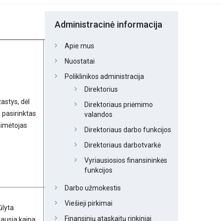
Administracinė informacija
Apie mus
Jei žinoma,
pirkimo
Nuostatai
sutarties
Poliklinikos administracija
sutarties
Direktorius
įsipareigojimų
astys, dėl
Direktoriaus priėmimo
dalis, kuriai
ų pasirinktas
Data
valandos
laimėtojas
laimėtojas
Direktoriaus darbo funkcijos
ketina
pasitelkti
Direktoriaus darbotvarkė
subrangovus,
Vyriausiosios finansininkės
subtiekėjus ar
funkcijos
subteikėjus
Darbo užmokestis
Viešieji pirkimai
ūlyta
Subteikėjų
2014-
Finansinių ataskaitų rinkiniai
ausia kaina
nėra.
03-31