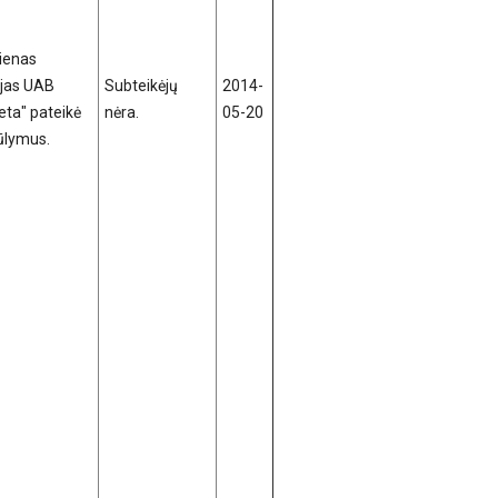
vienas
ėjas UAB
Subteikėjų
2014-
eta" pateikė
nėra.
05-20
ūlymus.