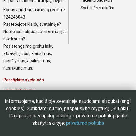
Pacientų padėkos
El. paštas
administracija@nvp.lt
Svetainės struktūra
Kodas Juridinių asmenų registre
124246043
Pastebėjote klaidų svetainėje?
Norite įdėti aktualios informacijos,
nuotraukų?
Pasistengsime greitu laiku
atsakyti į Jūsų klausimus,
pasiūlymus, atsiliepimus,
nusiskundimus.
Parašykite svetainės
administratoriui
Informuojame, kad šioje svetainėje naudojami slapukai (angl.
Elektroninis paštas poliklinikos
cookies). Sutikdami su tuo, paspauskite mygtuką „Sutinku“.
darbuotojams
Daugiau apie slapukų rinkimą ir privatumo politiką galite
skaityti skiltyje:
privatumo politika