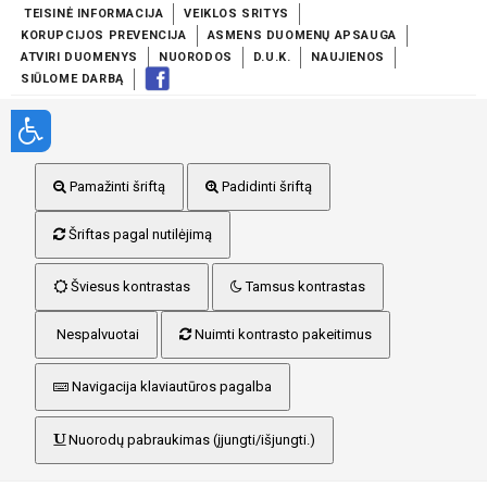
TEISINĖ INFORMACIJA
VEIKLOS SRITYS
KORUPCIJOS PREVENCIJA
ASMENS DUOMENŲ APSAUGA
ATVIRI DUOMENYS
NUORODOS
D.U.K.
NAUJIENOS
SIŪLOME DARBĄ
Pamažinti šriftą
Padidinti šriftą
Šriftas pagal nutilėjimą
Šviesus kontrastas
Tamsus kontrastas
Nespalvuotai
Nuimti kontrasto pakeitimus
Navigacija klaviautūros pagalba
Nuorodų pabraukimas (įjungti/išjungti.)