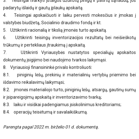
3. Teisingai tvarkyti įstaigos uždirbtų pinigų ir patirtų sąnaudų, jos
padarytų išlaidų ir gautų įplaukų apskaitą.
4. Teisingai apskaičiuoti ir laiku pervesti mokesčius ir įmokas į
valstybės biudžetą, Socialinio draudimo fondą ir kt.
5. Užtikrinti racionalią ir tikslią įmonės turto apskaitą.
6. Užtikrinti teisingų inventorizacijos rezultatų bei neišieškotų
trūkumų ir pertekliaus įtraukimą į apskaitą.
7. Užtikrinti Vyriausybės nustatytos specialiųjų apskaitos
dokumentų įsigijimo bei naudojimo tvarkos laikymąsi.
8. Vyriausioji finansininkė privalo kontroliuoti:
8.1. piniginių lėšų, prekinių ir materialinių vertybių priėmimo bei
išdavimo reikalavimų laikymąsi;
8.2. įmonės materialiojo turto, piniginių lėšų, atsargų, gautinų sumų
ir įsipareigojimų apskaitą ir inventorizavimo tvarką;
8.3. laiku ir visiškai padengiamus įsiskolinimus kreditoriams;
8.4. operacijų teisėtumą ir savalaikiškumą.
Parengta pagal 2022 m. birželio 01 d. dokumentą.