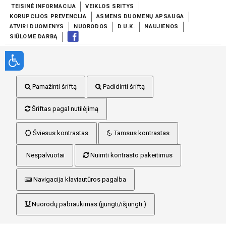
TEISINĖ INFORMACIJA
VEIKLOS SRITYS
KORUPCIJOS PREVENCIJA
ASMENS DUOMENŲ APSAUGA
ATVIRI DUOMENYS
NUORODOS
D.U.K.
NAUJIENOS
SIŪLOME DARBĄ
Pamažinti šriftą
Padidinti šriftą
Šriftas pagal nutilėjimą
Šviesus kontrastas
Tamsus kontrastas
Nespalvuotai
Nuimti kontrasto pakeitimus
Navigacija klaviautūros pagalba
Nuorodų pabraukimas (įjungti/išjungti.)