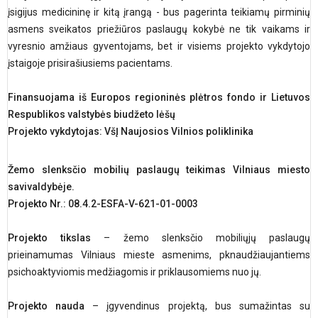
įsigijus medicininę ir kitą įrangą - bus pagerinta teikiamų pirminių
asmens sveikatos priežiūros paslaugų kokybė ne tik vaikams ir
vyresnio amžiaus gyventojams, bet ir visiems projekto vykdytojo
įstaigoje prisirašiusiems pacientams.
Finansuojama iš Europos regioninės plėtros fondo ir Lietuvos
Respublikos valstybės biudžeto lėšų
Projekto vykdytojas: VšĮ Naujosios Vilnios poliklinika
Žemo slenksčio mobilių paslaugų teikimas Vilniaus miesto
savivaldybėje.
Projekto Nr.: 08.4.2-ESFA-V-621-01-0003
Projekto tikslas
– žemo slenksčio mobiliųjų paslaugų
prieinamumas Vilniaus mieste asmenims, pknaudžiaujantiems
psichoaktyviomis medžiagomis ir priklausomiems nuo jų.
Projekto nauda
– įgyvendinus projektą, bus sumažintas su