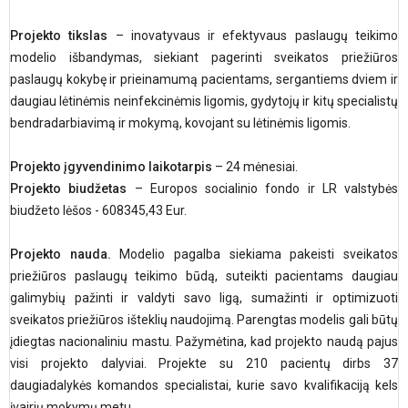
Projekto tikslas
– inovatyvaus ir efektyvaus paslaugų teikimo
modelio išbandymas, siekiant pagerinti sveikatos priežiūros
paslaugų kokybę ir prieinamumą pacientams, sergantiems dviem ir
daugiau lėtinėmis neinfekcinėmis ligomis, gydytojų ir kitų specialistų
bendradarbiavimą ir mokymą, kovojant su lėtinėmis ligomis.
Projekto įgyvendinimo laikotarpis
– 24 mėnesiai.
Projekto biudžetas
– Europos socialinio fondo ir LR valstybės
biudžeto lėšos - 608345,43 Eur.
Projekto nauda.
Modelio pagalba siekiama pakeisti sveikatos
priežiūros paslaugų teikimo būdą, suteikti pacientams daugiau
galimybių pažinti ir valdyti savo ligą, sumažinti ir optimizuoti
sveikatos priežiūros išteklių naudojimą. Parengtas modelis gali būtų
įdiegtas nacionaliniu mastu. Pažymėtina, kad projekto naudą pajus
visi projekto dalyviai. Projekte su 210 pacientų dirbs 37
daugiadalykės komandos specialistai, kurie savo kvalifikaciją kels
įvairių mokymų metu.