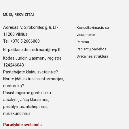
MŪSŲ REKVIZITAI
Adresas: V. Sirokomlės g. 8, LT-
Konsultavimasis su
11200 Vilnius
visuomene
Tel. +370 5 2606860
Parama
Pacientų padėkos
El. paštas
administracija@nvp.lt
Svetainės struktūra
Kodas Juridinių asmenų registre
124246043
Pastebėjote klaidų svetainėje?
Norite įdėti aktualios informacijos,
nuotraukų?
Pasistengsime greitu laiku
atsakyti į Jūsų klausimus,
pasiūlymus, atsiliepimus,
nusiskundimus.
Parašykite svetainės