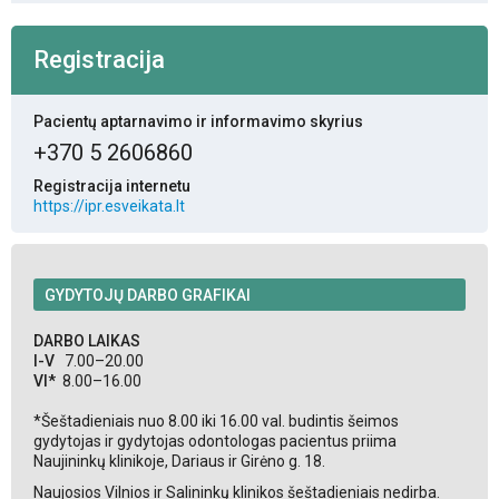
Registracija
Pacientų aptarnavimo ir informavimo skyrius
+370 5 2606860
Registracija internetu
https://ipr.esveikata.lt
GYDYTOJŲ DARBO GRAFIKAI
DARBO LAIKAS
I-V
7.00–20.00
VI*
8.00–16.00
*Šeštadieniais nuo 8.00 iki 16.00 val. budintis šeimos
gydytojas ir gydytojas odontologas pacientus priima
Naujininkų klinikoje, Dariaus ir Girėno g. 18.
Naujosios Vilnios ir Salininkų klinikos šeštadieniais nedirba.