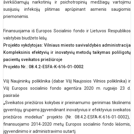
švirkščiamųjų narkotinių ir psichotropinių medžiagų vartojimu
susijusių infekcijų plitimas aprūpinant asmenis saugiomis
priemonėmis.
Finansuojama iš Europos Socialinio fondo ir Lietuvos Respublikos
valstybės biudžeto lėšų.
Projekto vykdytojas: Vilniaus miesto savivaldybės administracija
Kompleksinis efektyvių ir inovatyvių metodų taikymas poliligotų
pacientų sveikatos priežiūroje
Projekto Nr.: 08.4.2-ESFA-K-616-01-0002
VšĮ Naujininkų poliklinika (dabar VšĮ Naujosios Vilnios poliklinika) ir
VšĮ Europos socialinio fondo agentūra 2020 m. rugsėjo 23 d.
pasirašė
„
Sveikatos priežiūros kokybės ir prieinamumo gerinimas tikslinėms
gyventojų grupėms
į
gyvendinant inovatyvius ir efektyvius sveikatos
priežiūros modelius“
projekto (Nr. 08.4.2-ESFA-K-616-01-0002),
finansuojamo 2014-2020 metų Europos socialinio fondo lėšomis,
įgyvendinimo ir administravimo sutartį.