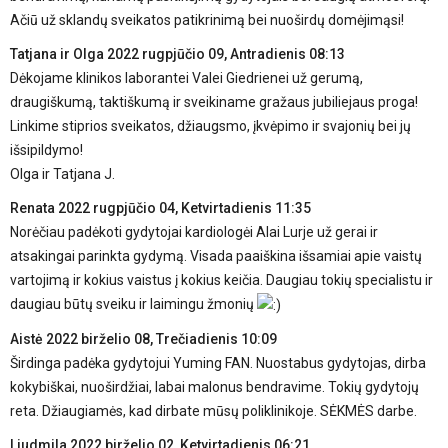
Ačiū už sklandų sveikatos patikrinimą bei nuoširdų domėjimąsi!
Tatjana ir Olga
2022 rugpjūčio 09, Antradienis 08:13
Dėkojame klinikos laborantei Valei Giedrienei už gerumą,
draugiškumą, taktiškumą ir sveikiname gražaus jubiliejaus proga!
Linkime stiprios sveikatos, džiaugsmo, įkvėpimo ir svajonių bei jų
išsipildymo!
Olga ir Tatjana J.
Renata
2022 rugpjūčio 04, Ketvirtadienis 11:35
Norėčiau padėkoti gydytojai kardiologėi Alai Lurje už gerai ir
atsakingai parinkta gydymą. Visada paaiškina išsamiai apie vaistų
vartojimą ir kokius vaistus į kokius keičia. Daugiau tokių specialistu ir
daugiau būtų sveiku ir laimingu žmonių
Aistė
2022 birželio 08, Trečiadienis 10:09
Širdinga padėka gydytojui Yuming FAN. Nuostabus gydytojas, dirba
kokybiškai, nuoširdžiai, labai malonus bendravime. Tokių gydytojų
reta. Džiaugiamės, kad dirbate mūsų poliklinikoje. SĖKMĖS darbe.
Liudmila
2022 birželio 02, Ketvirtadienis 06:21