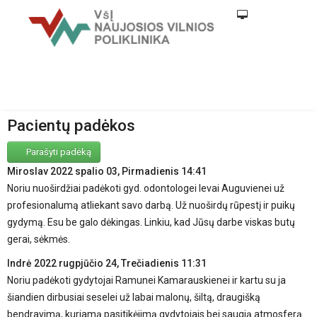
Pacientų padėkos
Parašyti padėką
Miroslav
2022 spalio 03, Pirmadienis 14:41
Noriu nuoširdžiai padėkoti gyd. odontologei Ievai Auguvienei už
profesionalumą atliekant savo darbą. Už nuoširdų rūpestį ir puikų
gydymą. Esu be galo dėkingas. Linkiu, kad Jūsų darbe viskas butų
gerai, sėkmės.
Indrė
2022 rugpjūčio 24, Trečiadienis 11:31
Noriu padėkoti gydytojai Ramunei Kamarauskienei ir kartu su ja
šiandien dirbusiai seselei už labai malonų, šiltą, draugišką
bendravimą, kuriamą pasitikėjimą gydytojais bei saugią atmosferą.