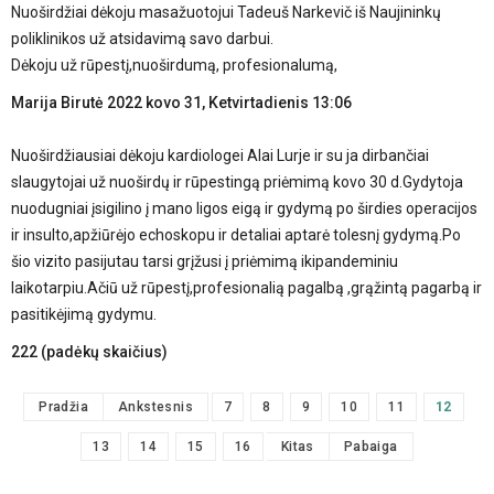
Nuoširdžiai dėkoju masažuotojui Tadeuš Narkevič iš Naujininkų
poliklinikos už atsidavimą savo darbui.
Dėkoju už rūpestį,nuoširdumą, profesionalumą,
Marija Birutė
2022 kovo 31, Ketvirtadienis 13:06
Nuoširdžiausiai dėkoju kardiologei Alai Lurje ir su ja dirbančiai
slaugytojai už nuoširdų ir rūpestingą priėmimą kovo 30 d.Gydytoja
nuodugniai įsigilino į mano ligos eigą ir gydymą po širdies operacijos
ir insulto,apžiūrėjo echoskopu ir detaliai aptarė tolesnį gydymą.Po
šio vizito pasijutau tarsi grįžusi į priėmimą ikipandeminiu
laikotarpiu.Ačiū už rūpestį,profesionalią pagalbą ,grąžintą pagarbą ir
pasitikėjimą gydymu.
222 (padėkų skaičius)
Pradžia
Ankstesnis
7
8
9
10
11
12
13
14
15
16
Kitas
Pabaiga