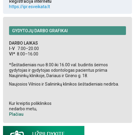
Registracija internetu
https://ipr.esveikata.lt
GYDYTOJŲ DARBO GRAFIKAI
DARBO LAIKAS
I-V
7.00–20.00
VI*
8.00–16.00
*Šeštadieniais nuo 8.00 iki 16.00 val. budintis šeimos
gydytojas ir gydytojas odontologas pacientus priima
Naujininkų klinikoje, Dariaus ir Girėno g. 18.
Naujosios Vilnios ir Salininkų klinikos šeštadieniais nedirba.
Kur kreiptis poliklinikos
nedarbo metu,
Plačiau