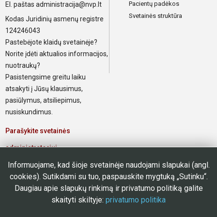
Pacientų padėkos
El. paštas
administracija@nvp.lt
Svetainės struktūra
Kodas Juridinių asmenų registre
124246043
Pastebėjote klaidų svetainėje?
Norite įdėti aktualios informacijos,
nuotraukų?
Pasistengsime greitu laiku
atsakyti į Jūsų klausimus,
pasiūlymus, atsiliepimus,
nusiskundimus.
Parašykite svetainės
administratoriui
Informuojame, kad šioje svetainėje naudojami slapukai (angl.
Elektroninis paštas poliklinikos
cookies). Sutikdami su tuo, paspauskite mygtuką „Sutinku“.
darbuotojams
Daugiau apie slapukų rinkimą ir privatumo politiką galite
skaityti skiltyje:
privatumo politika