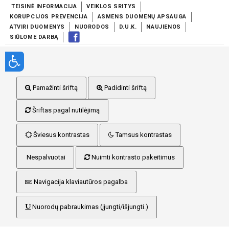
TEISINĖ INFORMACIJA
VEIKLOS SRITYS
KORUPCIJOS PREVENCIJA
ASMENS DUOMENŲ APSAUGA
ATVIRI DUOMENYS
NUORODOS
D.U.K.
NAUJIENOS
SIŪLOME DARBĄ
Pamažinti šriftą
Padidinti šriftą
Šriftas pagal nutilėjimą
Šviesus kontrastas
Tamsus kontrastas
Nespalvuotai
Nuimti kontrasto pakeitimus
Navigacija klaviautūros pagalba
Nuorodų pabraukimas (įjungti/išjungti.)