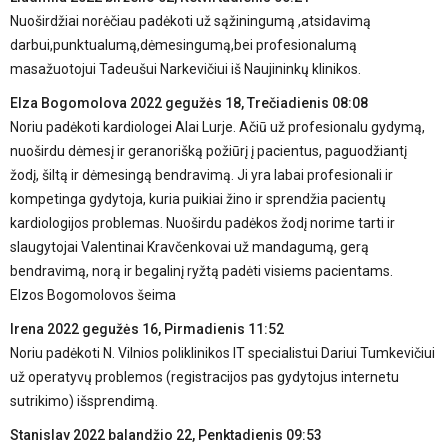
Nuoširdžiai norėčiau padėkoti už sąžiningumą ,atsidavimą
darbui,punktualumą,dėmesingumą,bei profesionalumą
masažuotojui Tadeušui Narkevičiui iš Naujininkų klinikos.
Elza Bogomolova
2022 gegužės 18, Trečiadienis 08:08
Noriu padėkoti kardiologei Alai Lurje. Ačiū už profesionalu gydymą,
nuoširdu dėmesį ir geranorišką požiūrį į pacientus, paguodžiantį
žodį, šiltą ir dėmesingą bendravimą. Ji yra labai profesionali ir
kompetinga gydytoja, kuria puikiai žino ir sprendžia pacientų
kardiologijos problemas. Nuoširdu padėkos žodį norime tarti ir
slaugytojai Valentinai Kravčenkovai už mandagumą, gerą
bendravimą, norą ir begalinį ryžtą padėti visiems pacientams.
Elzos Bogomolovos šeima
Irena
2022 gegužės 16, Pirmadienis 11:52
Noriu padėkoti N. Vilnios poliklinikos IT specialistui Dariui Tumkevičiui
už operatyvų problemos (registracijos pas gydytojus internetu
sutrikimo) išsprendimą.
Stanislav
2022 balandžio 22, Penktadienis 09:53